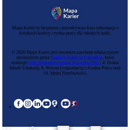
Mapa Karier to bezpłatna i interaktywna baza informacji o
ścieżkach kariery i rynku pracy dla młodych ludzi.
© 2026 Mapa Karier jest otwartym zasobem edukacyjnym
stworzonym przez
fundację Katalyst Education
, który
realizuje
Cele Zrównoważonego Rozwoju ONZ
: 4. Dobra
Jakość Edukacji, 8. Wzrost Gospodarczy i Godna Praca oraz
10. Mniej Nierówności.