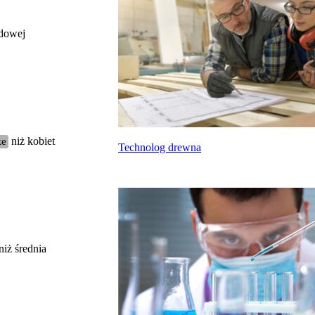
odowej
całkowite wynagrodzenie
miesięczne brutto nie dla tego zawodu, lecz
uśrednione dla wszystkich zawodów z grupy,
do której należy ten zawód według Głównego
Urzędu Statystycznego
Struktura wynagrodzeń
według zawodów, 2022
ze
niż kobiet
Technolog drewna
Etykieta
Zakres wartości
b. małe
poniżej 4500 zł
małe
4500 zł – 5999 zł
średnie
6000 zł – 7499 zł
duże
7500 zł – 8999 zł
niż średnia
b. duże
9000 zł i więcej