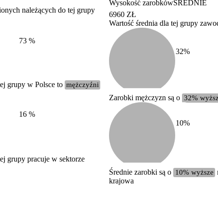
Wysokość zarobków
ŚREDNIE
ionych należących do tej grupy
6960 ZŁ
Wartość średnia dla tej grupy zaw
Struktura wynagrodzeń
według zawodów, 2022
73
%
32
%
ej grupy w Polsce to
mężczyźni
Zarobki mężczyzn są o
32% wyżs
16
%
10
%
j grupy pracuje w sektorze
Średnie zarobki są o
10% wyższe
krajowa
Etykieta
Zakres wartości
b. duży
powyżej 200 tysięcy zatrudnionych