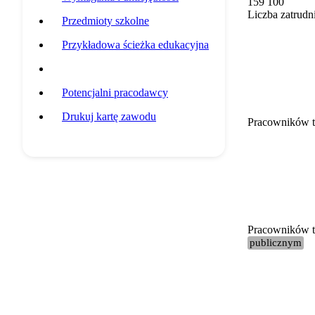
159 100
Liczba zatrudn
Przedmioty szkolne
Przykładowa ścieżka edukacyjna
Statystyki grupy zawodowej
Potencjalni pracodawcy
Drukuj kartę zawodu
Pracowników t
Pracowników te
publicznym