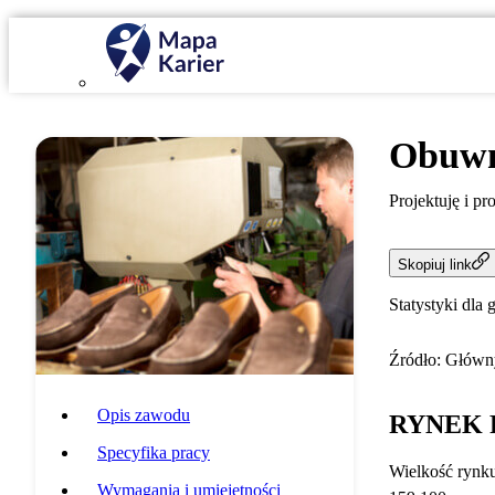
Obuw
Projektuję i p
Skopiuj link
Statystyki dla 
Źródło: Główny
Opis zawodu
RYNEK 
Specyfika pracy
Wielkość rynk
Wymagania i umiejętności