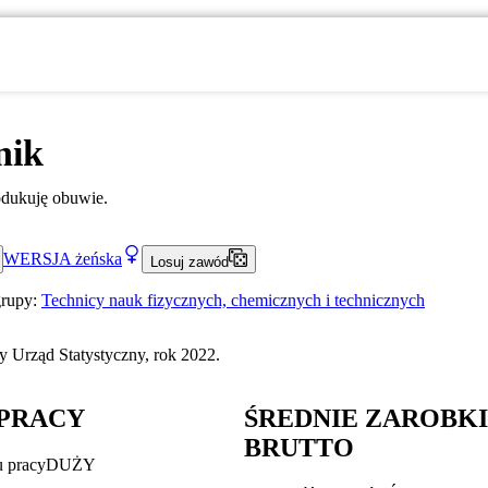
nik
rodukuję obuwie.
WERSJA
żeńska
Losuj zawód
grupy:
Technicy nauk fizycznych, chemicznych i technicznych
 Urząd Statystyczny, rok 2022.
PRACY
ŚREDNIE ZAROBK
BRUTTO
u pracy
DUŻY