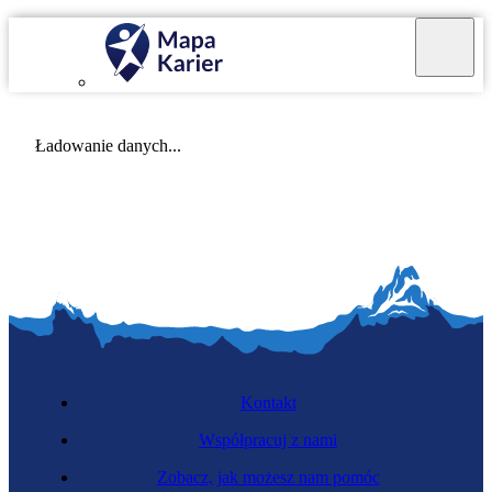
Mapa Karier v 4.0.0
Ładowanie danych...
Kontakt
Współpracuj z nami
Zobacz, jak możesz nam pomóc