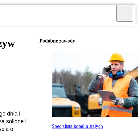
zyw
Podobne zawody
o dnia i
ą solidne i
Specjalista kopalin stałych
ścią o