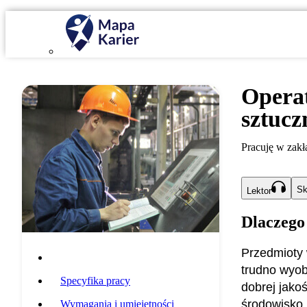
Opera
sztucz
Pracuję w zakł
Sk
Lektor
Dlaczego
Przedmioty 
Opis zawodu
trudno wyobr
Specyfika pracy
dobrej jakoś
środowisko.
Wymagania i umiejętności