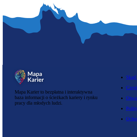
Skąd 
Częst
Mapa Karier to bezpłatna i interaktywna
baza informacji o ścieżkach kariery i rynku
Otwar
pracy dla młodych ludzi.
Polit
Ochro