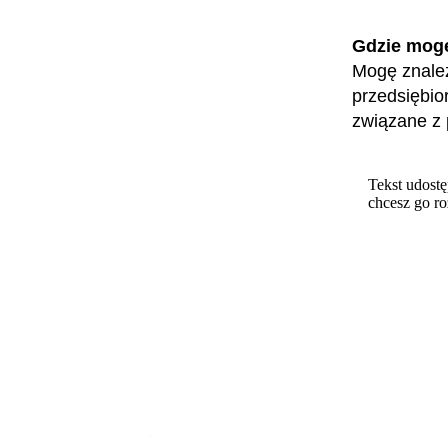
Gdzie mog
Mogę znaleź
przedsiębio
związane z 
Tekst udostę
chcesz go r