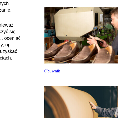
nych
zanie.
nieważ
czyć się
i, oceniać
y, np.
y uzyskać
ciach.
Obuwnik