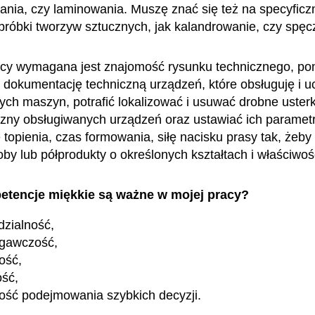
nia, czy laminowania. Muszę znać się też na specyficz
bróbki tworzyw sztucznych, jak kalandrowanie, czy spęc
acy wymagana jest znajomość rysunku technicznego, po
dokumentację techniczną urządzeń, które obsługuję i u
ych maszyn, potrafić lokalizować i usuwać drobne usterk
czny obsługiwanych urządzeń oraz ustawiać ich parametr
 topienia, czas formowania, siłę nacisku prasy tak, żeb
by lub półprodukty o określonych kształtach i właściwoś
etencje miękkie są ważne w mojej pracy?
zialność,
egawczość,
ość,
ość,
ość podejmowania szybkich decyzji.