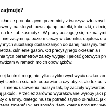
 zajmuję?
akładzie produkującym przedmioty z tworzyw sztucznyc
szyny, na których powstają np. butelki, kubeczki, dzieci
na leki lub kosmetyki. W pracy posługuję się rozmaitym
 mierzącymi np. poziom cieczy w zbiorniku, objętość ora
łynnych substancji dostarczanych do danej maszyny, te
ietrza, ciśnienie gazów. Od precyzyjnego określenia i
nia tych parametrów zależy wygląd i jakość gotowych pr
rawdzam w ramach moich obowiązków.
ącej kontroli mogę nie tylko szybko wychwycić uszkodzen
yt cienkich ścianek, odbarwienia czy ubytki, ale też od r
i zmienić ustawienia maszyn tak, by zaczęły wytwarzać
j jakości. Przecież zarówno wybrakowane wyroby jak i p
aty dla firmy, dlatego muszę potrafić szybko określać, jak
zeba zmienić i w jaki sposób, żeby kolejne produkty były