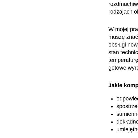
rozdmuchiwa
rodzajach o
W mojej pr
muszę znać 
obsługi now
stan techni
temperaturę
gotowe wyro
Jakie komp
odpowied
spostrz
sumienn
dokładn
umiejętn