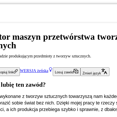
tor maszyn przetwórstwa twor
nych
adzie produkującym przedmioty z tworzyw sztucznych.
WERSJA
żeńska
opiuj link
Losuj zawód
Zmień język
 lubię ten zawód?
wykonane z tworzyw sztucznych towarzyszą nam każdeg
azić sobie świat bez nich. Dzięki mojej pracy te rzeczy s
ci, a ich produkcja przebiega szybko i sprawnie, z dbało