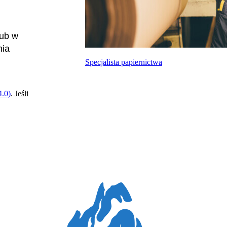
lub w
nia
Specjalista papiernictwa
.0)
. Jeśli