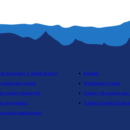
się biorą dane w Mapie Karier?
Kontakt
o zadawane pytania
Współpracuj z nami
te zasoby edukacyjne
Zobacz, jak możesz nam
yka prywatności
Fundacja Katalyst Educa
na przed nadużyciami