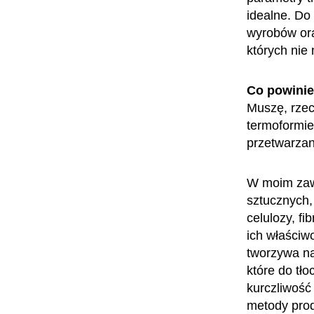
idealne. Do
wyrobów ora
których nie
Co powini
Muszę, rzec
termoformie
przetwarzan
W moim zawo
sztucznych,
celulozy, f
ich właściw
tworzywa na
które do tł
kurczliwość
metody prod