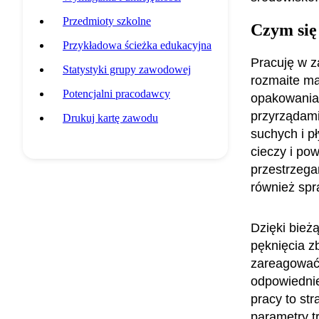
Przedmioty szkolne
Czym się
Przykładowa ścieżka edukacyjna
Pracuję w z
Statystyki grupy zawodowej
rozmaite ma
Potencjalni pracodawcy
opakowania 
przyrządami
Drukuj kartę zawodu
suchych i p
cieczy i pow
przestrzega
również sp
Dzięki bież
pęknięcia zb
zareagować 
odpowiednie
pracy to str
parametry tr