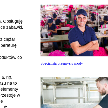
h. Obsługuję
ęce zabawki,
i
z ciężar
mperaturę
oduktów, co
Specjalista przemysłu mody
ia, np.
azu na to
 elementy
rzestoje w
ie
 już