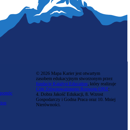
© 2026 Mapa Karier jest otwartym
zasobem edukacyjnym stworzonym przez
fundację Katalyst Education
, który realizuje
Cele Zrównoważonego Rozwoju ONZ
:
 pomóc
4. Dobra Jakość Edukacji, 8. Wzrost
Gospodarczy i Godna Praca oraz 10. Mniej
tion
Nierówności.