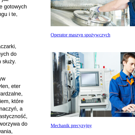
ie gotowych
u i te,
Operator maszyn spożywczych
czarki,
nych do
 służy.
zyw
len, eter
wardzalne,
iem, które
naczyń, a
astyczność,
 tworzywa do
Mechanik precyzyjny
wania,