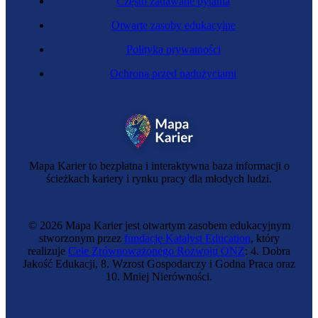
Często zadawane pytania
Otwarte zasoby edukacyjne
Polityka prywatności
Ochrona przed nadużyciami
Specjalistka teledetekcji
Mapa Karier to bezpłatna i interaktywna baza informacji o
ścieżkach kariery i rynku pracy dla młodych ludzi.
© 2026 Mapa Karier jest otwartym zasobem edukacyjnym
stworzonym przez
fundację Katalyst Education
, który
realizuje
Cele Zrównoważonego Rozwoju ONZ
: 4. Dobra
Jakość Edukacji, 8. Wzrost Gospodarczy i Godna Praca oraz
10. Mniej Nierówności.