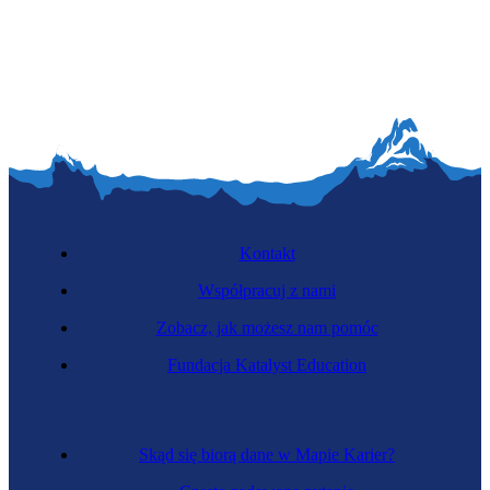
Dealerka aktywów finansowych
Kontakt
Współpracuj z nami
Zobacz, jak możesz nam pomóc
Specjalistka zarządzania ryzykiem
Fundacja Katalyst Education
Skąd się biorą dane w Mapie Karier?