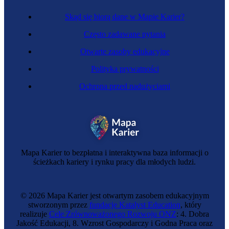
Skąd się biorą dane w Mapie Karier?
Często zadawane pytania
Otwarte zasoby edukacyjne
Polityka prywatności
Ochrona przed nadużyciami
Operatorka procesów produkcyjnych
Mapa Karier to bezpłatna i interaktywna baza informacji o
ścieżkach kariery i rynku pracy dla młodych ludzi.
© 2026 Mapa Karier jest otwartym zasobem edukacyjnym
stworzonym przez
fundację Katalyst Education
, który
realizuje
Cele Zrównoważonego Rozwoju ONZ
: 4. Dobra
Jakość Edukacji, 8. Wzrost Gospodarczy i Godna Praca oraz