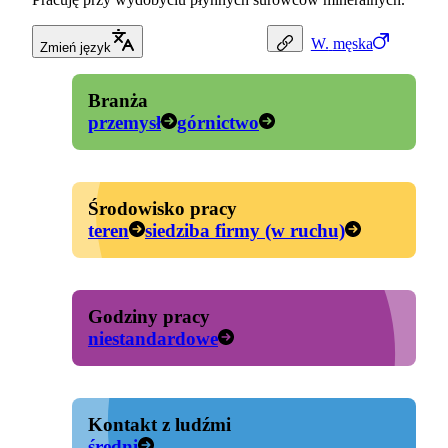
W.
męska
Zmień język
Branża
przemysł
górnictwo
Środowisko pracy
teren
siedziba firmy (w ruchu)
Godziny pracy
niestandardowe
Kontakt z ludźmi
średni