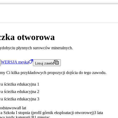
czka otworowa
wydobyciu płynnych surowców mineralnych.
WERSJA
męska
Losuj zawód
my Ci kilka przykładowych propozycji dojścia do tego zawodu.
a ścieżka edukacyjna 1
a ścieżka edukacyjna 2
a ścieżka edukacyjna 3
Podstawowa
8 lat
 Szkoła I stopnia (profil górnik eksploatacji otworowej)
3 lata
wa jazdy kategorii B
1 miesiąc