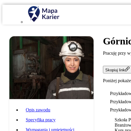
Górni
Pracuję przy 
Skopiuj link
Poniżej pokaże
Przykładow
Przykładow
Opis zawodu
Przykładow
Specyfika pracy
Szkoła 
Branżowa
Wymagania i umiejętności
Kurs pra