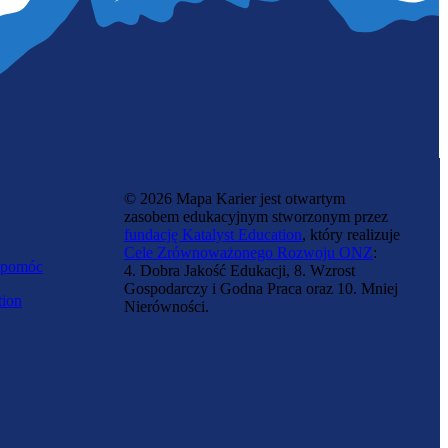
© 2026 Mapa Karier jest otwartym
zasobem edukacyjnym stworzonym przez
fundację Katalyst Education
, który realizuje
Cele Zrównoważonego Rozwoju ONZ
:
 pomóc
4. Dobra Jakość Edukacji, 8. Wzrost
Gospodarczy i Godna Praca oraz 10. Mniej
tion
Nierówności.