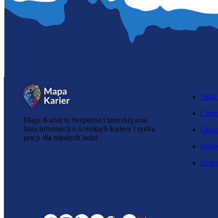
Skąd 
Częst
Mapa Karier to bezpłatna i interaktywna
baza informacji o ścieżkach kariery i rynku
Otwar
pracy dla młodych ludzi.
Polit
Ochro