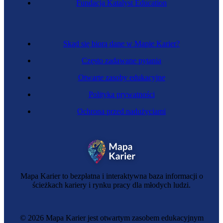
Fundacja Katalyst Education
Lobbystka
Skąd się biorą dane w Mapie Karier?
Często zadawane pytania
Otwarte zasoby edukacyjne
Polityka prywatności
Ochrona przed nadużyciami
Windykatorka
Mapa Karier to bezpłatna i interaktywna baza informacji o
ścieżkach kariery i rynku pracy dla młodych ludzi.
© 2026 Mapa Karier jest otwartym zasobem edukacyjnym