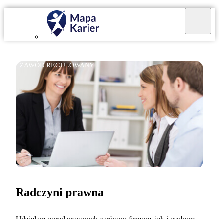
ZAWÓD REGULOWANY
Radczyni prawna
Udzielam porad prawnych zarówno firmom, jak i osobom