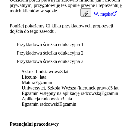
prywatnym, przygotowuję też opinie prawne i reprezentuję
moich klientów w sądzie.
W.
męska
Poniżej pokażemy Ci kilka przykładowych propozycji
dojścia do tego zawodu.
Przykładowa ścieżka edukacyjna 1
Przykładowa ścieżka edukacyjna 2
Przykładowa ścieżka edukacyjna 3
Szkoła Podstawowa
8 lat
Liceum
4 lata
Matura
Egzamin
Uniwersytet, Szkoła Wyższa (kierunek prawo)
5 lat
Egzamin wstępny na aplikację radcowską
Egzamin
Aplikacja radcowska
3 lata
Egzamin radcowski
Egzamin
Potencjalni pracodawcy