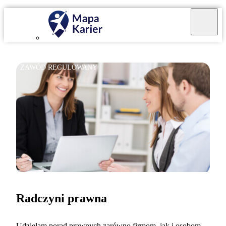
ZAWÓD REGULOWANY
Radczyni prawna
Udzielam porad prawnych zarówno firmom, jak i osobom