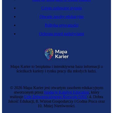
Często zadawane pytania
Otwarte zasoby edukacyjne
Polityka prywatności
Ochrona przed nadużyciami
Windykatorka
Mapa Karier to bezpłatna i interaktywna baza informacji o
ścieżkach kariery i rynku pracy dla młodych ludzi.
© 2026 Mapa Karier jest otwartym zasobem edukacyjnym
stworzonym przez
fundację Katalyst Education
, który
realizuje
Cele Zrównoważonego Rozwoju ONZ
: 4. Dobra
Jakość Edukacji, 8. Wzrost Gospodarczy i Godna Praca oraz
10. Mniej Nierówności.