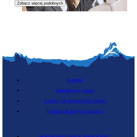
Zobacz więcej podobnych
Polityczka
Kontakt
Współpracuj z nami
Zobacz, jak możesz nam pomóc
Fundacja Katalyst Education
Lobbystka
Skąd się biorą dane w Mapie Karier?