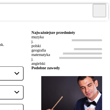
Najważniejsze przedmioty
muzyka
j.
sk.
polski
geografia
matematyka
j.
angielski
Podobne zawody