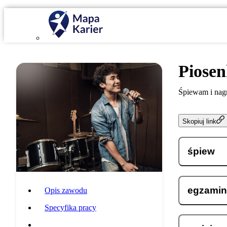
Piosen
Śpiewam i nagr
Skopiuj link
śpiew
egzamin 
Opis zawodu
Specyfika pracy
Wymagania i umiejętności