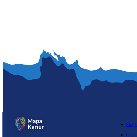
Skąd 
Częst