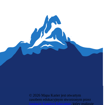
Aktor lalkarz
© 2026 Mapa Karier jest otwartym
zasobem edukacyjnym stworzonym przez
fundację Katalyst Education
, który realizuje