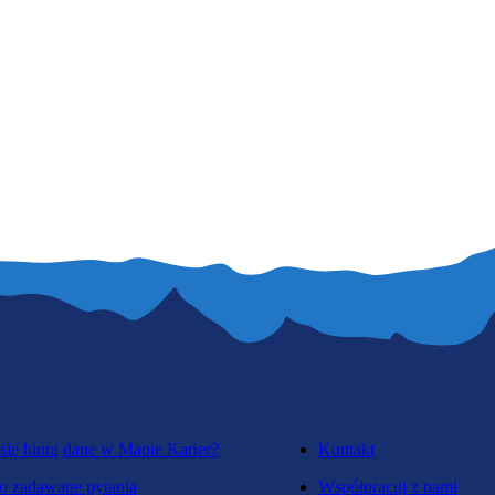
się biorą dane w Mapie Karier?
Kontakt
o zadawane pytania
Współpracuj z nami