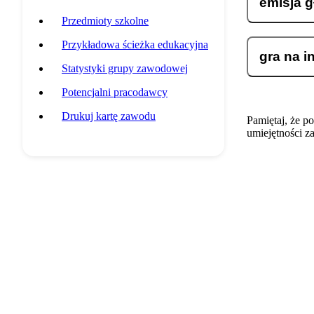
emisja g
Przedmioty szkolne
Przykładowa ścieżka edukacyjna
gra na i
Statystyki grupy zawodowej
Potencjalni pracodawcy
Drukuj kartę zawodu
Pamiętaj, że p
umiejętności z