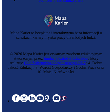
Ochrona przed nadużyciami
Mapa Karier to bezpłatna i interaktywna baza informacji o
ścieżkach kariery i rynku pracy dla młodych ludzi.
© 2026 Mapa Karier jest otwartym zasobem edukacyjnym
stworzonym przez
fundację Katalyst Education
, który
realizuje
Cele Zrównoważonego Rozwoju ONZ
: 4. Dobra
Jakość Edukacji, 8. Wzrost Gospodarczy i Godna Praca oraz
10. Mniej Nierówności.