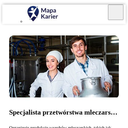
Specjalista przetwórstwa mleczarskiego
Organizuję produkcje wyrobów mleczarskich, takich jak