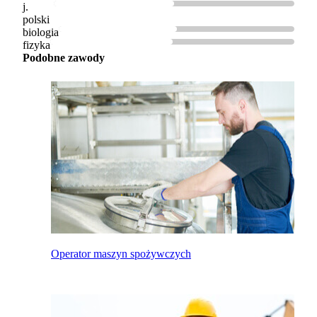
j.
polski
biologia
fizyka
Podobne zawody
Operator maszyn spożywczych