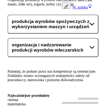
masło, żółte sery, jogurty, kefiry czy twarogi.
W.
żeńska
produkcja wyrobów spożywczych z
wykorzystaniem maszyn i urządzeń
organizacja i nadzorowanie
produkcji wyrobów mleczarskich
Pamiętaj, że podane przez nas kompetencje są orientacyjne.
Dokładny zestaw wymaganych umiejętności zależy od
pracodawcy, stanowiska i poziomu doświadczenia.
Najważniejsze przedmioty
chemia
matematyka