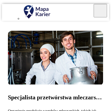
Specjalista przetwórstwa mleczarskiego
Organizuję produkcje wyrobów mleczarskich, takich jak