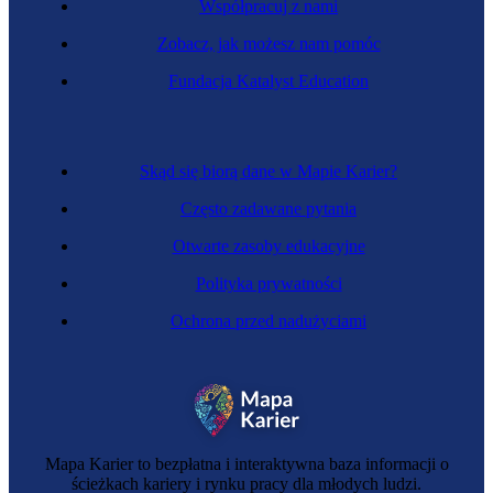
Współpracuj z nami
Zobacz, jak możesz nam pomóc
Specjalista przemysłu mody
Fundacja Katalyst Education
Skąd się biorą dane w Mapie Karier?
Często zadawane pytania
Otwarte zasoby edukacyjne
Polityka prywatności
Ochrona przed nadużyciami
Operator maszyn przetwórstwa tworzyw sztucznych
Mapa Karier to bezpłatna i interaktywna baza informacji o
ścieżkach kariery i rynku pracy dla młodych ludzi.