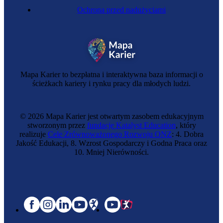
Ochrona przed nadużyciami
Mapa Karier to bezpłatna i interaktywna baza informacji o
ścieżkach kariery i rynku pracy dla młodych ludzi.
© 2026 Mapa Karier jest otwartym zasobem edukacyjnym
stworzonym przez
fundację Katalyst Education
, który
realizuje
Cele Zrównoważonego Rozwoju ONZ
: 4. Dobra
Jakość Edukacji, 8. Wzrost Gospodarczy i Godna Praca oraz
10. Mniej Nierówności.