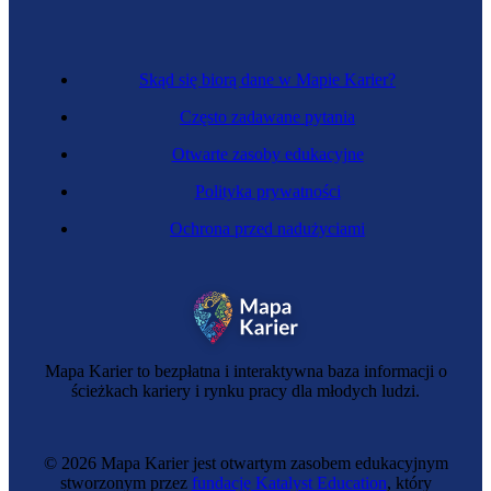
Skąd się biorą dane w Mapie Karier?
Często zadawane pytania
Otwarte zasoby edukacyjne
Polityka prywatności
Ochrona przed nadużyciami
Lobbysta
Mapa Karier to bezpłatna i interaktywna baza informacji o
ścieżkach kariery i rynku pracy dla młodych ludzi.
© 2026 Mapa Karier jest otwartym zasobem edukacyjnym
stworzonym przez
fundację Katalyst Education
, który