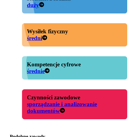
duży
Wysiłek fizyczny
średni
Kompetencje cyfrowe
średnie
Czynności zawodowe
sporządzanie i analizowanie
dokumentów
Podobne zawody