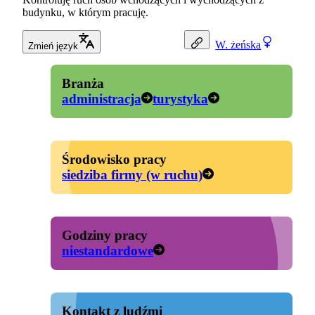
budynku, w którym pracuję.
W.
żeńska
Zmień język
Branża
administracja
turystyka
Środowisko pracy
siedziba firmy (w ruchu)
Godziny pracy
niestandardowe
Kontakt z ludźmi