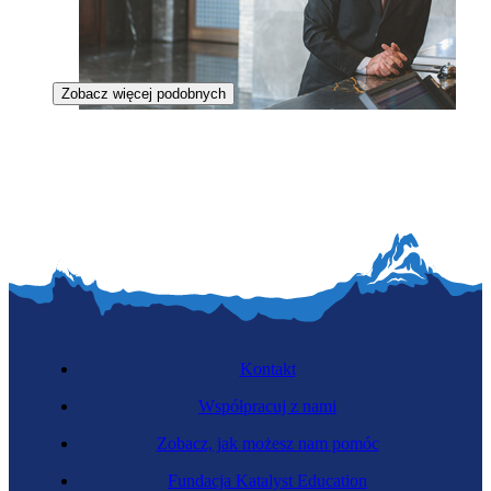
Zobacz więcej podobnych
Hotelarz
Kontakt
Współpracuj z nami
Zobacz, jak możesz nam pomóc
Dyplomata
Fundacja Katalyst Education