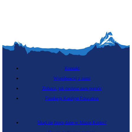
Hotelarz
Kontakt
Współpracuj z nami
Zobacz, jak możesz nam pomóc
Dyplomata
Fundacja Katalyst Education
Skąd się biorą dane w Mapie Karier?