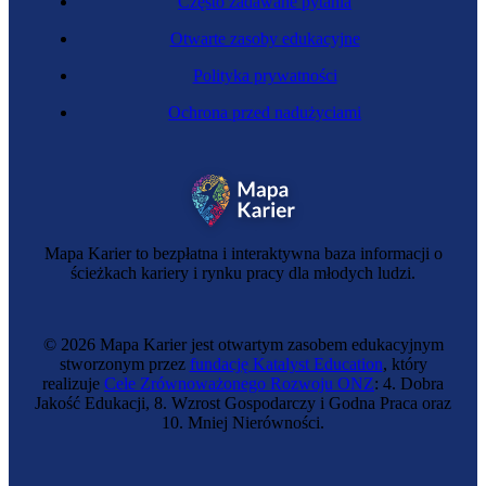
Często zadawane pytania
Otwarte zasoby edukacyjne
Polityka prywatności
Ochrona przed nadużyciami
Lobbysta
Mapa Karier to bezpłatna i interaktywna baza informacji o
ścieżkach kariery i rynku pracy dla młodych ludzi.
© 2026 Mapa Karier jest otwartym zasobem edukacyjnym
stworzonym przez
fundację Katalyst Education
, który
realizuje
Cele Zrównoważonego Rozwoju ONZ
: 4. Dobra
Jakość Edukacji, 8. Wzrost Gospodarczy i Godna Praca oraz
10. Mniej Nierówności.