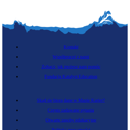
Kontakt
Współpracuj z nami
Zobacz, jak możesz nam pomóc
Fundacja Katalyst Education
Skąd się biorą dane w Mapie Karier?
Często zadawane pytania
Otwarte zasoby edukacyjne
Polityka prywatności