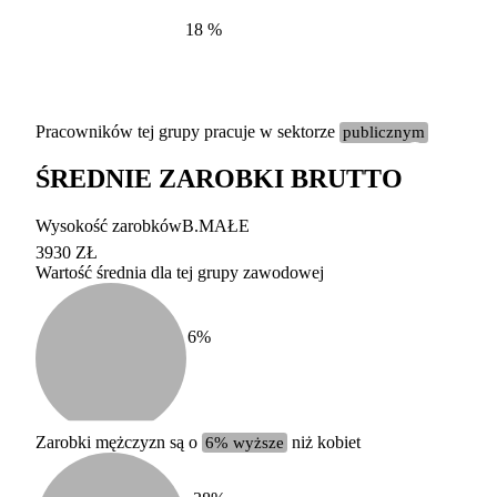
18
%
Pracowników tej grupy pracuje w sektorze
publicznym
ŚREDNIE ZAROBKI BRUTTO
Etykieta
Zakres wart
Wysokość zarobków
B.MAŁE
b. duży
powyżej 200 tysięcy za
3930 ZŁ
Wartość średnia dla tej grupy zawodowej
duży
100-200 tysięcy zatrud
średni
20-100 tysięcy zatrudn
mały
5-20 tysięcy zatrudnion
c
6
%
miesięczne 
b. mały
poniżej 5 tysięcy zatru
uśrednione
do której 
Urzędu Sta
Zarobki mężczyzn są o
6% wyższe
niż kobiet
według zaw