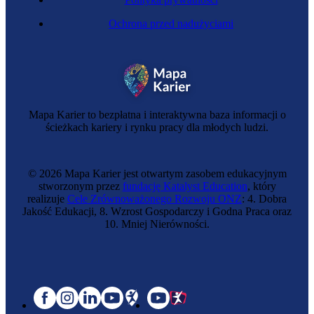
Ochrona przed nadużyciami
Mapa Karier to bezpłatna i interaktywna baza informacji o
ścieżkach kariery i rynku pracy dla młodych ludzi.
© 2026 Mapa Karier jest otwartym zasobem edukacyjnym
stworzonym przez
fundację Katalyst Education
, który
realizuje
Cele Zrównoważonego Rozwoju ONZ
: 4. Dobra
Jakość Edukacji, 8. Wzrost Gospodarczy i Godna Praca oraz
10. Mniej Nierówności.