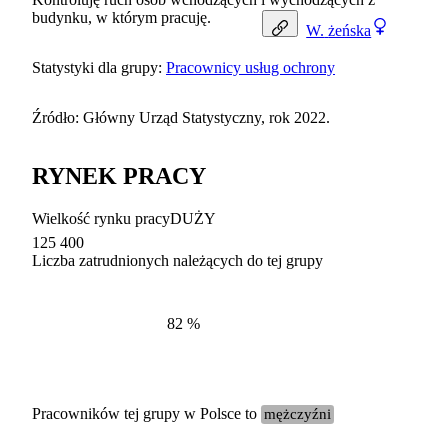
budynku, w którym pracuję.
W.
żeńska
Statystyki dla grupy:
Pracownicy usług ochrony
Źródło: Główny Urząd Statystyczny, rok 2022.
RYNEK PRACY
Wielkość rynku pracy
DUŻY
125 400
Liczba zatrudnionych należących do tej grupy
Struktur
według zawodów, 2022
82
%
Pracowników tej grupy w Polsce to
mężczyźni