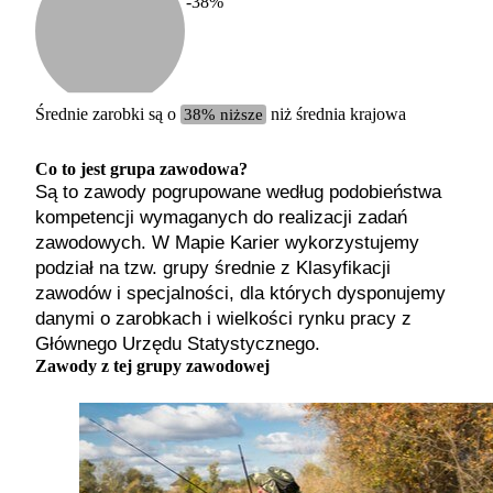
-38
%
Etykiet
b. małe
małe
średnie
Średnie zarobki są o
38% niższe
niż średnia krajowa
duże
b. duże
Co to jest grupa zawodowa?
Są to zawody pogrupowane według podobieństwa
kompetencji wymaganych do realizacji zadań
zawodowych. W Mapie Karier wykorzystujemy
podział na tzw. grupy średnie z Klasyfikacji
zawodów i specjalności, dla których dysponujemy
danymi o zarobkach i wielkości rynku pracy z
Głównego Urzędu Statystycznego.
Zawody z tej grupy zawodowej