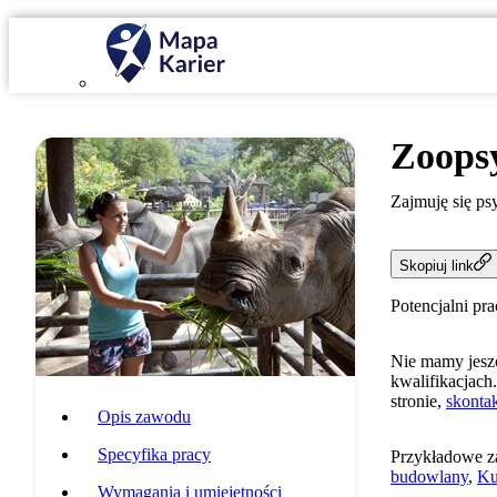
Zoops
Zajmuję się ps
Skopiuj link
Potencjalni pr
Nie mamy jeszc
kwalifikacjach.
stronie,
skontak
Opis zawodu
Specyfika pracy
Przykładowe z
budowlany
,
Ku
Wymagania i umiejętności