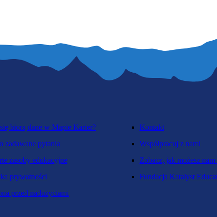
się biorą dane w Mapie Karier?
Kontakt
o zadawane pytania
Współpracuj z nami
te zasoby edukacyjne
Zobacz, jak możesz nam
yka prywatności
Fundacja Katalyst Educa
na przed nadużyciami