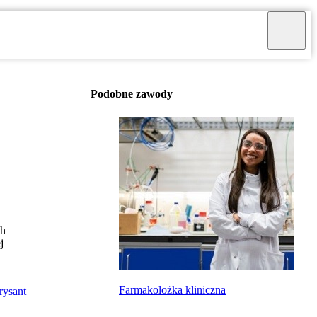
Podobne zawody
ch
j
Farmakolożka kliniczna
rysant