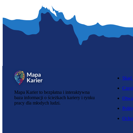
Skąd 
Częst
Mapa Karier to bezpłatna i interaktywna
baza informacji o ścieżkach kariery i rynku
Otwar
pracy dla młodych ludzi.
Polit
Ochro