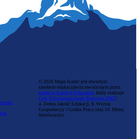
Neonatolożka
© 2026 Mapa Karier jest otwartym
zasobem edukacyjnym stworzonym przez
fundację Katalyst Education
, który realizuje
Cele Zrównoważonego Rozwoju ONZ
:
 pomóc
4. Dobra Jakość Edukacji, 8. Wzrost
Gospodarczy i Godna Praca oraz 10. Mniej
tion
Nierówności.
Specjalistka kontroli epidemiologicznej