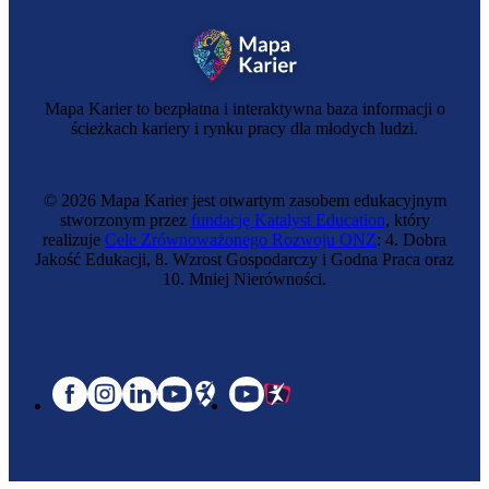
Mapa Karier to bezpłatna i interaktywna baza informacji o
ścieżkach kariery i rynku pracy dla młodych ludzi.
© 2026 Mapa Karier jest otwartym zasobem edukacyjnym
stworzonym przez
fundację Katalyst Education
, który
realizuje
Cele Zrównoważonego Rozwoju ONZ
: 4. Dobra
Jakość Edukacji, 8. Wzrost Gospodarczy i Godna Praca oraz
10. Mniej Nierówności.