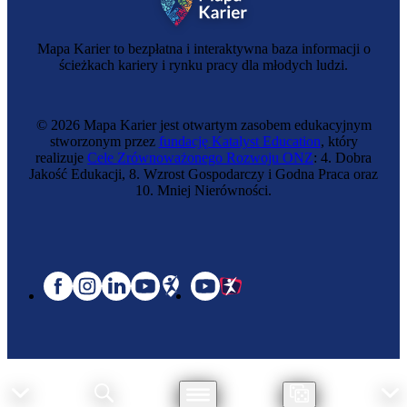
Mapa Karier to bezpłatna i interaktywna baza informacji o
ścieżkach kariery i rynku pracy dla młodych ludzi.
© 2026 Mapa Karier jest otwartym zasobem edukacyjnym
stworzonym przez
fundację Katalyst Education
, który
realizuje
Cele Zrównoważonego Rozwoju ONZ
: 4. Dobra
Jakość Edukacji, 8. Wzrost Gospodarczy i Godna Praca oraz
10. Mniej Nierówności.