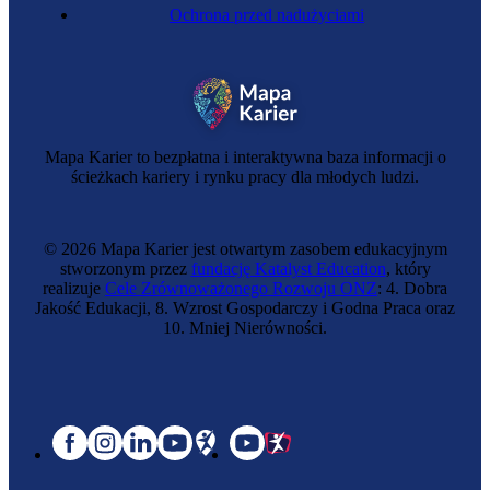
Ochrona przed nadużyciami
Mapa Karier to bezpłatna i interaktywna baza informacji o
ścieżkach kariery i rynku pracy dla młodych ludzi.
© 2026 Mapa Karier jest otwartym zasobem edukacyjnym
stworzonym przez
fundację Katalyst Education
, który
realizuje
Cele Zrównoważonego Rozwoju ONZ
: 4. Dobra
Jakość Edukacji, 8. Wzrost Gospodarczy i Godna Praca oraz
10. Mniej Nierówności.