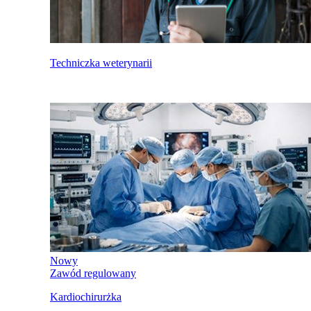
Techniczka weterynarii
Nowy
Zawód regulowany
Kardiochirurżka