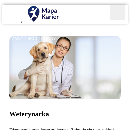
ZAWÓD REGULOWANY
Weterynarka
Diagnozuję oraz leczę zwierzęta. Zajmuję się wszystkimi