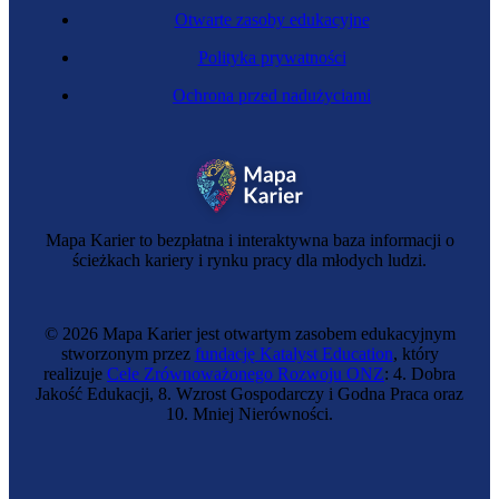
Otwarte zasoby edukacyjne
Polityka prywatności
Ochrona przed nadużyciami
Cukierniczka
Mapa Karier to bezpłatna i interaktywna baza informacji o
ścieżkach kariery i rynku pracy dla młodych ludzi.
© 2026 Mapa Karier jest otwartym zasobem edukacyjnym
stworzonym przez
fundację Katalyst Education
, który
realizuje
Cele Zrównoważonego Rozwoju ONZ
: 4. Dobra
Jakość Edukacji, 8. Wzrost Gospodarczy i Godna Praca oraz
10. Mniej Nierówności.