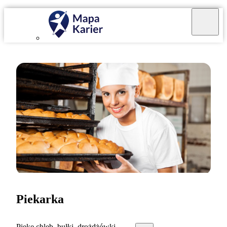
Piekarka
Piekę chleb, bułki, drożdżówki.