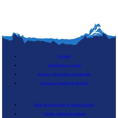
Młynarka
Kontakt
Współpracuj z nami
Zobacz, jak możesz nam pomóc
Serowarka
Fundacja Katalyst Education
Skąd się biorą dane w Mapie Karier?
Często zadawane pytania