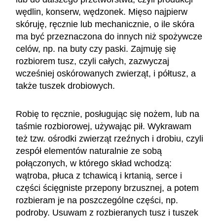
wędlin, konserw, wędzonek. Mięso najpierw
skóruję, ręcznie lub mechanicznie, o ile skóra
ma być przeznaczona do innych niż spożywcze
celów, np. na buty czy paski. Zajmuję się
rozbiorem tusz, czyli całych, zazwyczaj
wcześniej oskórowanych zwierząt, i półtusz, a
także tuszek drobiowych.
Robię to ręcznie, posługując się nożem, lub na
taśmie rozbiorowej, używając pił. Wykrawam
też tzw. ośrodki zwierząt rzeźnych i drobiu, czyli
zespół elementów naturalnie ze so­bą
połączonych, w którego skład wchodzą:
wątroba, płuca z tchawicą i krtanią, serce i
części ścięgniste przepony brzusznej, a potem
rozbieram je na poszczególne części, np.
podroby. Usuwam z rozbieranych tusz i tuszek