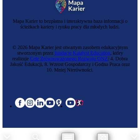
Mapa Karier to bezpłatna i interaktywna baza informacji o
ścieżkach kariery i rynku pracy dla młodych ludzi.
© 2026 Mapa Karier jest otwartym zasobem edukacyjnym
stworzonym przez
fundację Katalyst Education
, który
realizuje
Cele Zrównoważonego Rozwoju ONZ
: 4. Dobra
Jakość Edukacji, 8. Wzrost Gospodarczy i Godna Praca oraz
10. Mniej Nierówności.