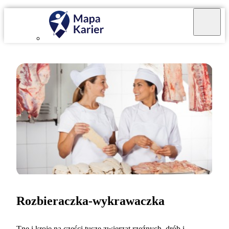
Rozbieraczka-wykrawaczka
Tnę i kroję na części tusze zwierząt rzeźnych, drób i