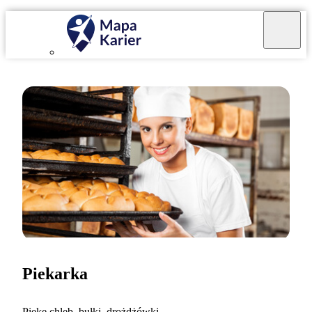
Piekarka
Piekę chleb, bułki, drożdżówki.