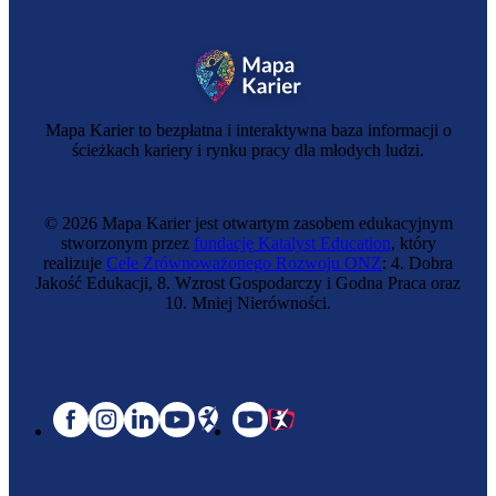
Mapa Karier to bezpłatna i interaktywna baza informacji o
ścieżkach kariery i rynku pracy dla młodych ludzi.
© 2026 Mapa Karier jest otwartym zasobem edukacyjnym
stworzonym przez
fundację Katalyst Education
, który
realizuje
Cele Zrównoważonego Rozwoju ONZ
: 4. Dobra
Jakość Edukacji, 8. Wzrost Gospodarczy i Godna Praca oraz
10. Mniej Nierówności.