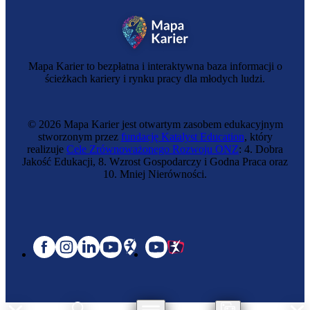
Mapa Karier to bezpłatna i interaktywna baza informacji o
ścieżkach kariery i rynku pracy dla młodych ludzi.
© 2026 Mapa Karier jest otwartym zasobem edukacyjnym
stworzonym przez
fundację Katalyst Education
, który
realizuje
Cele Zrównoważonego Rozwoju ONZ
: 4. Dobra
Jakość Edukacji, 8. Wzrost Gospodarczy i Godna Praca oraz
10. Mniej Nierówności.