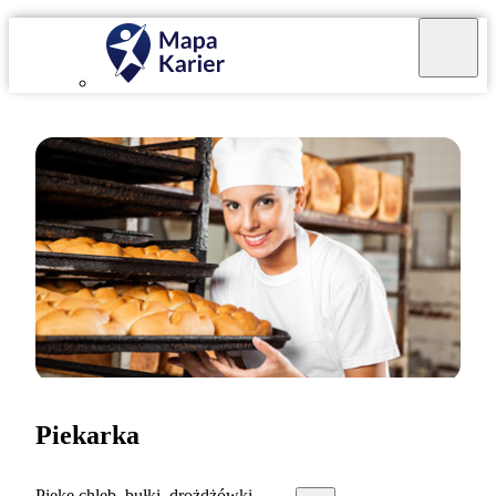
Piekarka
Piekę chleb, bułki, drożdżówki.