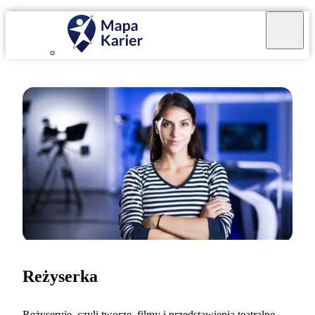
Reżyserka
Reżyseruję, czyli tworzę, filmy i przedstawienia teatralne.