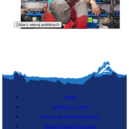
Zobacz więcej podobnych
Blacharka
Kontakt
Współpracuj z nami
Zobacz, jak możesz nam pomóc
Monterka instalacji LPG
Fundacja Katalyst Education