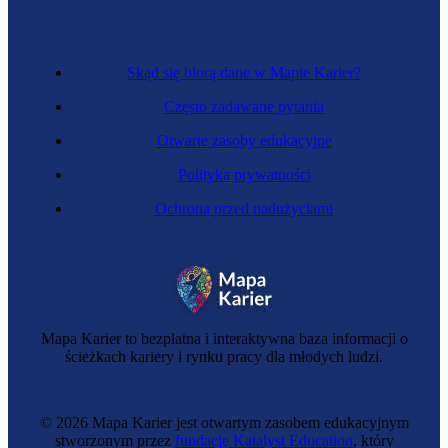
Skąd się biorą dane w Mapie Karier?
Często zadawane pytania
Otwarte zasoby edukacyjne
Polityka prywatności
Ochrona przed nadużyciami
Mechaniczka samochodowa
Mapa Karier to bezpłatna i interaktywna baza informacji o
ścieżkach kariery i rynku pracy dla młodych ludzi.
© 2026 Mapa Karier jest otwartym zasobem edukacyjnym
stworzonym przez
fundację Katalyst Education
, który