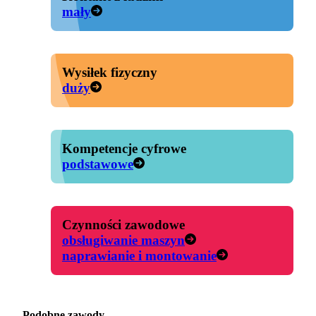
mały
Wysiłek fizyczny
duży
Kompetencje cyfrowe
podstawowe
Czynności zawodowe
obsługiwanie maszyn
naprawianie i montowanie
Podobne zawody