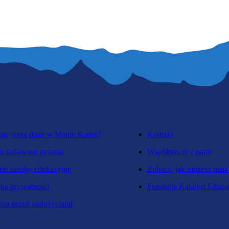
się biorą dane w Mapie Karier?
Kontakt
o zadawane pytania
Współpracuj z nami
te zasoby edukacyjne
Zobacz, jak możesz nam
yka prywatności
Fundacja Katalyst Educa
na przed nadużyciami