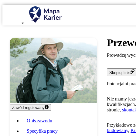
Przew
Prowadzę wyci
Skopiuj link
Potencjalni pr
Nie mamy jeszc
kwalifikacjach.
Zawód regulowany
stronie,
skontak
Opis zawodu
Przykładowe z
budowlany
,
Ku
Specyfika pracy