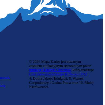
Gospodarz agroturystyki
© 2026 Mapa Karier jest otwartym
zasobem edukacyjnym stworzonym przez
fundację Katalyst Education
, który realizuje
Cele Zrównoważonego Rozwoju ONZ
:
 pomóc
4. Dobra Jakość Edukacji, 8. Wzrost
Gospodarczy i Godna Praca oraz 10. Mniej
tion
Nierówności.
Instruktor narciarstwa