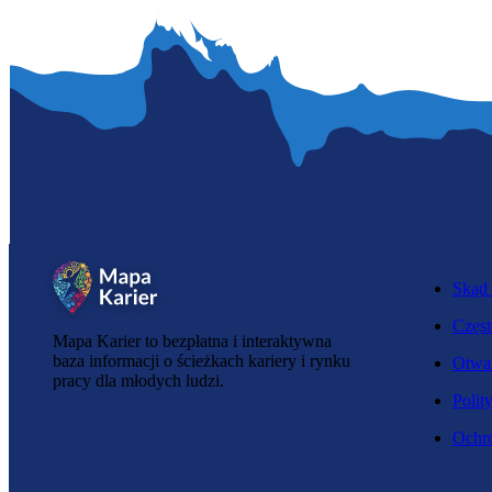
Skąd 
Częst
Mapa Karier to bezpłatna i interaktywna
baza informacji o ścieżkach kariery i rynku
Otwar
pracy dla młodych ludzi.
Polit
Ochro