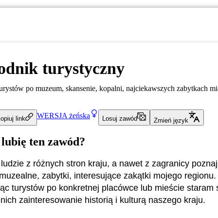
dnik turystyczny
rystów po muzeum, skansenie, kopalni, najciekawszych zabytkach m
WERSJA
żeńska
opiuj link
Losuj zawód
Zmień język
 lubię ten zawód?
 ludzie z różnych stron kraju, a nawet z zagranicy pozna
muzealne, zabytki, interesujące zakątki mojego regionu.
c turystów po konkretnej placówce lub mieście staram 
ich zainteresowanie historią i kulturą naszego kraju.