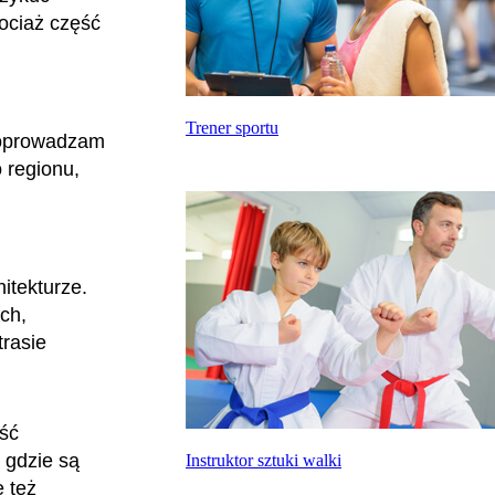
hociaż część
Trener sportu
j oprowadzam
o regionu,
itekturze.
ch,
rasie
ość
 gdzie są
Instruktor sztuki walki
 też