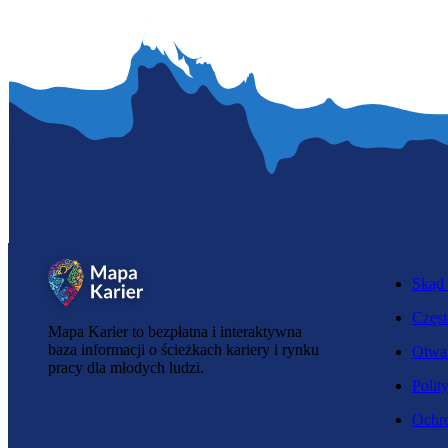
Skąd 
Częst
Mapa Karier to bezpłatna i interaktywna
baza informacji o ścieżkach kariery i rynku
Otwar
pracy dla młodych ludzi.
Polit
Ochro