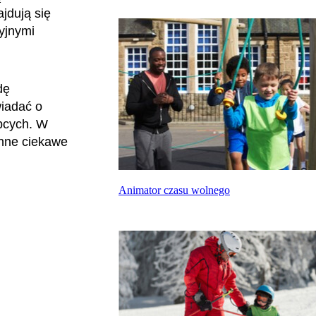
jdują się
yjnymi
dę
wiadać o
bcych. W
inne ciekawe
Animator czasu wolnego