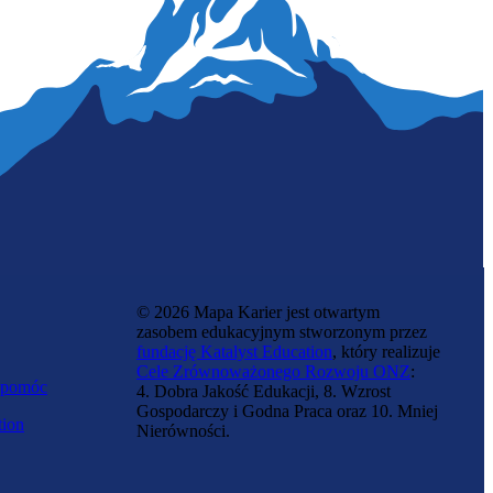
© 2026 Mapa Karier jest otwartym
zasobem edukacyjnym stworzonym przez
fundację Katalyst Education
, który realizuje
Cele Zrównoważonego Rozwoju ONZ
:
 pomóc
4. Dobra Jakość Edukacji, 8. Wzrost
Gospodarczy i Godna Praca oraz 10. Mniej
tion
Nierówności.