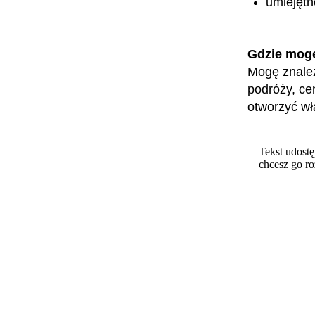
umiejętn
Gdzie mog
Mogę znale
podróży, cen
otworzyć wł
Tekst udostę
chcesz go r