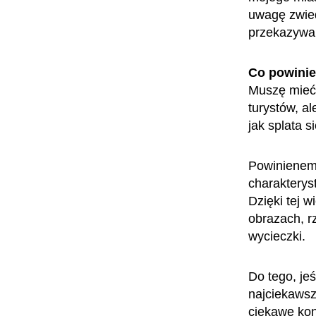
uwagę zwied
przekazywan
Co powini
Muszę mieć 
turystów, al
jak splata s
Powinienem 
charakteryst
Dzięki tej 
obrazach, r
wycieczki.
Do tego, je
najciekawsz
ciekawe kon