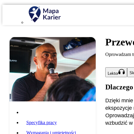
Przewo
Oprowadzam tu
Sk
Lektor
Dlaczego
Dzięki mnie
ekspozycje 
Opis zawodu
Oprowadzają
Specyfika pracy
wzbudzić w n
Wymagania i umiejętności