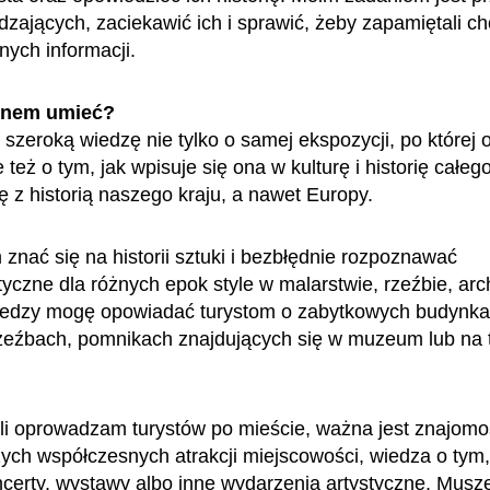
zających, zaciekawić ich i sprawić, żeby zapamiętali c
ych informacji.
enem umieć?
szeroką wiedzę nie tylko o samej ekspozycji, po które
e też o tym, jak wpisuje się ona w kulturę i historię całeg
ię z historią naszego kraju, a nawet Europy.
znać się na historii sztuki i bezbłędnie rozpoznawać
yczne dla różnych epok style w malarstwie, rzeźbie, arch
wiedzy mogę opowiadać turystom o zabytkowych budynka
zeźbach, pomnikach znajdujących się w muzeum lub na t
śli oprowadzam turystów po mieście, ważna jest znajom
ych współczesnych atrakcji miejscowości, wiedza o tym,
certy, wystawy albo inne wydarzenia artystyczne. Muszę