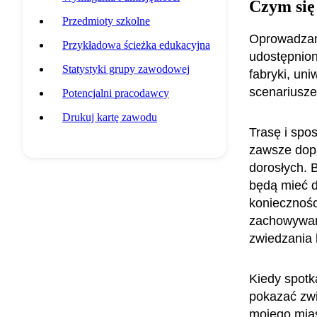
Czym się
Przedmioty szkolne
Oprowadzam
Przykładowa ścieżka edukacyjna
udostępnion
Statystyki grupy zawodowej
fabryki, un
scenariusze
Potencjalni pracodawcy
Drukuj kartę zawodu
Trasę i spo
zawsze dopa
dorosłych. 
będą mieć d
koniecznośc
zachowywani
zwiedzania 
Kiedy spotka
pokazać zwi
mojego mias