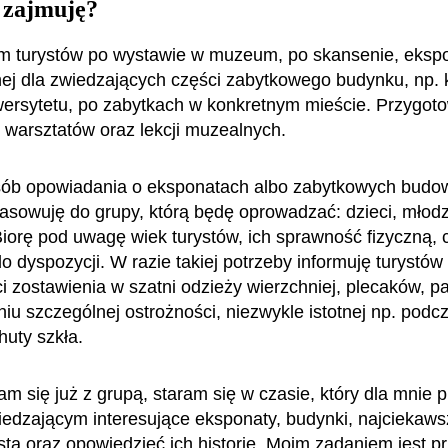
 zajmuję?
 turystów po wystawie w muzeum, po skansenie, ekspo
ej dla zwiedzających części zabytkowego budynku, np. k
iwersytetu, po zabytkach w konkretnym mieście. Przygoto
 warsztatów oraz lekcji muzealnych.
sób opowiadania o eksponatach albo zabytkowych budo
sowuję do grupy, którą będę oprowadzać: dzieci, młodz
Biorę pod uwagę wiek turystów, ich sprawność fizyczną, c
o dyspozycji. W razie takiej potrzeby informuję turystów
i zostawienia w szatni odzieży wierzchniej, plecaków, pa
u szczególnej ostrożności, niezwykle istotnej np. podc
huty szkła.
m się już z grupą, staram się w czasie, który dla mnie p
edzającym interesujące eksponaty, budynki, najciekaws
ta oraz opowiedzieć ich historię. Moim zadaniem jest p