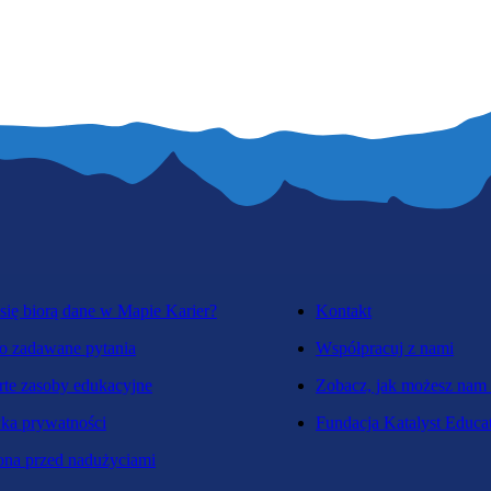
się biorą dane w Mapie Karier?
Kontakt
o zadawane pytania
Współpracuj z nami
te zasoby edukacyjne
Zobacz, jak możesz nam
yka prywatności
Fundacja Katalyst Educa
na przed nadużyciami