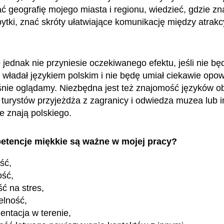
ć geografię mojego miasta i regionu, wiedzieć, gdzie zna
ytki, znać skróty ułatwiające komunikację między atrakc
 jednak nie przyniesie oczekiwanego efektu, jeśli nie bę
e władał językiem polskim i nie będę umiał ciekawie opo
śnie oglądamy. Niezbędna jest też znajomość języków o
 turystów przyjeżdża z zagranicy i odwiedza muzea lub 
ie znają polskiego.
etencje miękkie są ważne w mojej pracy?
ość,
ość,
ć na stres,
elność,
ientacja w terenie,