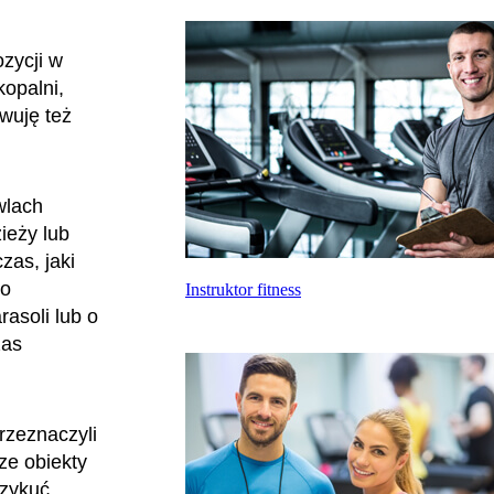
zycji w
opalni,
wuję też
wlach
ieży lub
zas, jaki
 o
Instruktor fitness
rasoli lub o
zas
rzeznaczyli
ze obiekty
rzykuć