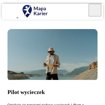
Pilot wycieczek
Opiekuję się turystami podczas wycieczek i dbam o