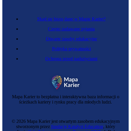
Skąd się biorą dane w Mapie Karier?
Często zadawane pytania
Otwarte zasoby edukacyjne
Polityka prywatności
Ochrona przed nadużyciami
Mapa Karier to bezpłatna i interaktywna baza informacji o
ścieżkach kariery i rynku pracy dla młodych ludzi.
© 2026 Mapa Karier jest otwartym zasobem edukacyjnym
stworzonym przez
fundację Katalyst Education
, który