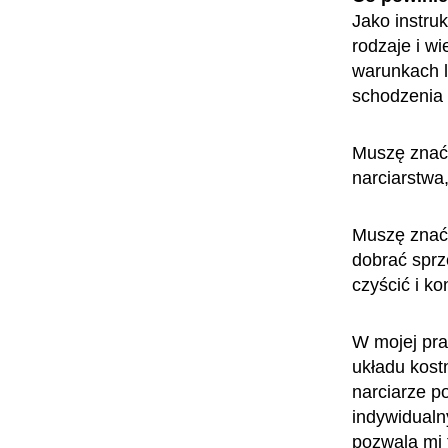
Jako instru
rodzaje i wi
warunkach l
schodzenia 
Muszę znać 
narciarstwa
Muszę znać 
dobrać sprz
czyścić i k
W mojej pra
układu kost
narciarze p
indywidualn
pozwala mi 