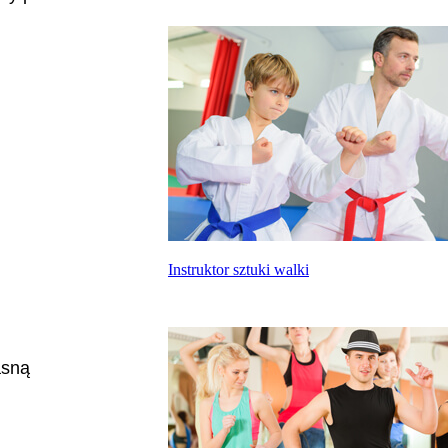
Instruktor sztuki walki
asną