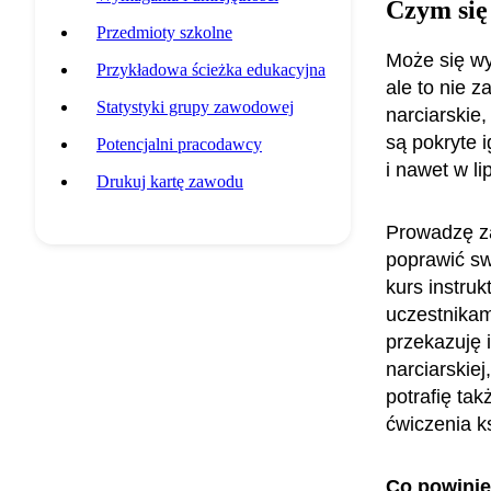
Czym się
Przedmioty szkolne
Może się wy
Przykładowa ścieżka edukacyjna
ale to nie z
Statystyki grupy zawodowej
narciarskie
są pokryte 
Potencjalni pracodawcy
i nawet w l
Drukuj kartę zawodu
Prowadzę za
poprawić s
kurs instru
uczestnikam
przekazuję 
narciarskie
potrafię ta
ćwiczenia k
Co powini