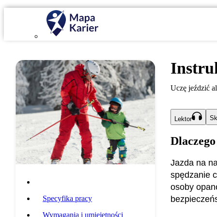
Instru
Uczę jeździć a
Sk
Lektor
Dlaczego
Jazda na na
spędzanie c
Opis zawodu
osoby opano
Specyfika pracy
bezpieczeńs
Wymagania i umiejętności