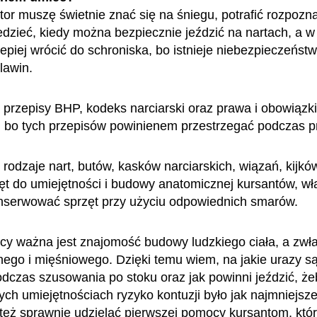
ktor muszę świetnie znać się na śniegu, potrafić rozpoz
edzieć, kiedy można bezpiecznie jeździć na nartach, a w 
epiej wrócić do schroniska, bo istnieje niebezpieczeńst
lawin.
przepisy BHP, kodeks narciarski oraz prawa i obowiązki 
, bo tych przepisów powinienem przestrzegać podczas p
rodzaje nart, butów, kasków narciarskich, wiązań, kijków
ęt do umiejętności i budowy anatomicznej kursantów, wł
onserwować sprzęt przy użyciu odpowiednich smarów.
cy ważna jest znajomość budowy ludzkiego ciała, a zwł
nego i mięśniowego. Dzięki temu wiem, na jakie urazy s
odczas szusowania po stoku oraz jak powinni jeździć, że
ych umiejętnościach ryzyko kontuzji było jak najmniejsz
też sprawnie udzielać pierwszej pomocy kursantom, któ