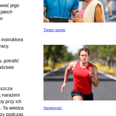
nawać jego
jakich
wo
Trener sportu
instruktora
racy.
, potrafić
aściwie
aszcza
ą narażeni
by przy ich
e. Ta wiedza
Sportowiec
rzy podczas