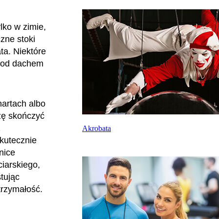
lko w zimie,
czne stoki
ta. Niektóre
ę pod dachem
nartach albo
zę skończyć
z
Akrobata
kutecznie
nice
ciarskiego,
tując
trzymałość.