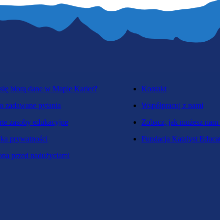
się biorą dane w Mapie Karier?
Kontakt
o zadawane pytania
Współpracuj z nami
te zasoby edukacyjne
Zobacz, jak możesz nam
yka prywatności
Fundacja Katalyst Educa
na przed nadużyciami