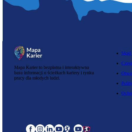
Skąd 
Częst
Mapa Karier to bezpłatna i interaktywna
baza informacji o ścieżkach kariery i rynku
Otwar
pracy dla młodych ludzi.
Polit
Ochro