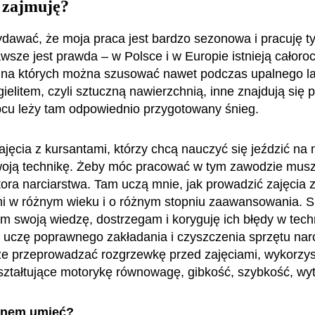
 zajmuję?
dawać, że moja praca jest bardzo sezonowa i pracuję ty
awsze jest prawda – w Polsce i w Europie istnieją całoro
, na których można szusować nawet podczas upalnego la
igielitem, czyli sztuczną nawierzchnią, inne znajdują si
ipcu leży tam odpowiednio przygotowany śnieg.
jęcia z kursantami, którzy chcą nauczyć się jeździć na 
woją technikę. Żeby móc pracować w tym zawodzie mus
ktora narciarstwa. Tam uczą mnie, jak prowadzić zajęcia 
i w różnym wieku i o różnym stopniu zaawansowania. S
im swoją wiedzę, dostrzegam i koryguję ich błędy w tech
j, uczę poprawnego zakładania i czyszczenia sprzętu nar
kże przeprowadzać rozgrzewkę przed zajęciami, wykorzys
ształtujące motorykę równowagę, gibkość, szybkość, wy
enem umieć?