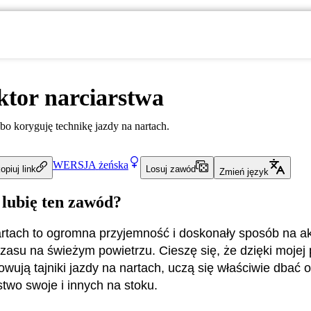
ktor narciarstwa
lbo koryguję technikę jazdy na nartach.
WERSJA
żeńska
opiuj link
Losuj zawód
Zmień język
 lubię ten zawód?
rtach to ogromna przyjemność i doskonały sposób na a
zasu na świeżym powietrzu. Cieszę się, że dzięki mojej
wują tajniki jazdy na nartach, uczą się właściwie dbać o
two swoje i innych na stoku.