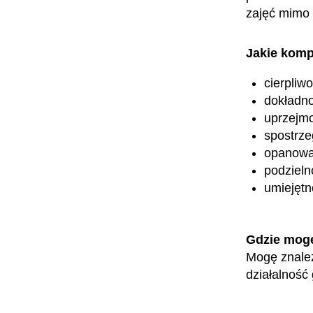
zajęć mimo 
Jakie komp
cierpliw
dokładn
uprzejm
spostrz
opanowa
podzieln
umiejętn
Gdzie mog
Mogę znaleź
działalność