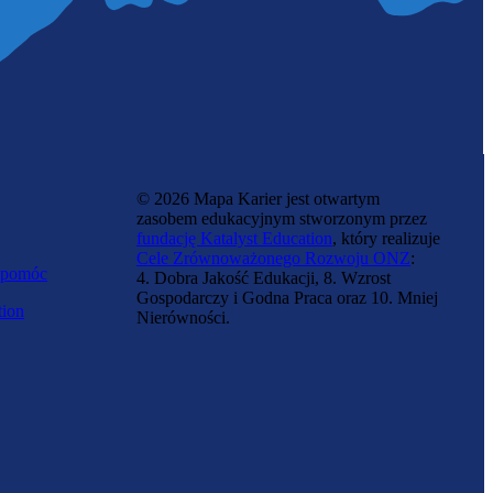
© 2026 Mapa Karier jest otwartym
zasobem edukacyjnym stworzonym przez
fundację Katalyst Education
, który realizuje
Cele Zrównoważonego Rozwoju ONZ
:
 pomóc
4. Dobra Jakość Edukacji, 8. Wzrost
Gospodarczy i Godna Praca oraz 10. Mniej
tion
Nierówności.