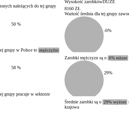
Wysokość zarobków
DUŻE
ionych należących do tej grupy
8160 ZŁ
Wartość średnia dla tej grupy zaw
Struktura wynagrodzeń
według zawodów, 2022
50
%
-6
%
ej grupy w Polsce to
mężczyźni
Zarobki mężczyzn są o
6% niższe
58
%
29
%
j grupy pracuje w sektorze
Średnie zarobki są o
29% wyższe
krajowa
Etykieta
Zakres wartości
b. duży
powyżej 200 tysięcy zatrudnionych