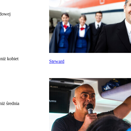
odowej
całkowite wynagrodzenie
miesięczne brutto nie dla tego zawodu, lecz
uśrednione dla wszystkich zawodów z grupy,
do której należy ten zawód według Głównego
Urzędu Statystycznego
Struktura wynagrodzeń
według zawodów, 2022
niż kobiet
Steward
Etykieta
Zakres wartości
b. małe
poniżej 4500 zł
małe
4500 zł – 5999 zł
średnie
6000 zł – 7499 zł
duże
7500 zł – 8999 zł
niż średnia
b. duże
9000 zł i więcej