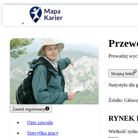
Przew
Prowadzę wyci
Skopiuj link
Statystyki dla 
Źródło: Główny
Zawód regulowany
RYNEK 
Opis zawodu
Wielkość rynk
Specyfika pracy