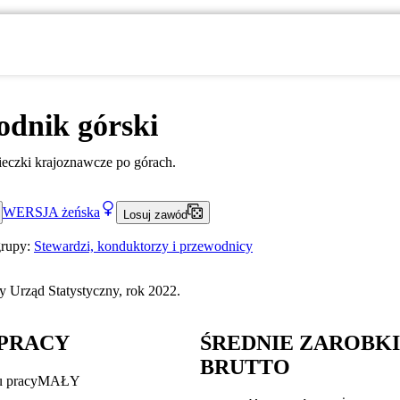
odnik górski
eczki krajoznawcze po górach.
WERSJA
żeńska
Losuj zawód
grupy:
Stewardzi, konduktorzy i przewodnicy
 Urząd Statystyczny, rok 2022.
PRACY
ŚREDNIE ZAROBK
BRUTTO
u pracy
MAŁY