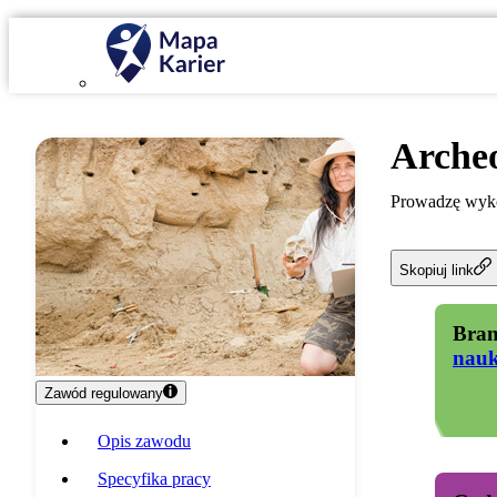
Arche
Prowadzę wykop
Skopiuj link
Bran
nau
Zawód regulowany
Opis zawodu
Specyfika pracy