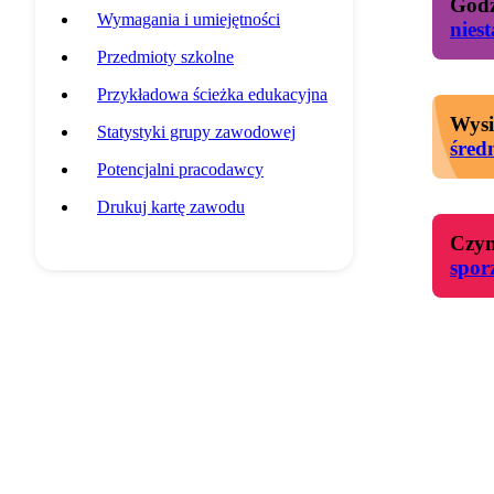
Godz
Wymagania i umiejętności
nies
Przedmioty szkolne
Przykładowa ścieżka edukacyjna
Wysi
Statystyki grupy zawodowej
śred
Potencjalni pracodawcy
Drukuj kartę zawodu
Czyn
spor