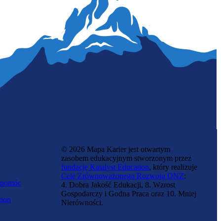
Antropolożka
© 2026 Mapa Karier jest otwartym
zasobem edukacyjnym stworzonym przez
fundację Katalyst Education
, który realizuje
Cele Zrównoważonego Rozwoju ONZ
:
 pomóc
4. Dobra Jakość Edukacji, 8. Wzrost
Gospodarczy i Godna Praca oraz 10. Mniej
tion
Nierówności.
Specjalistka przetwarzania odpadów
promieniotwórczych