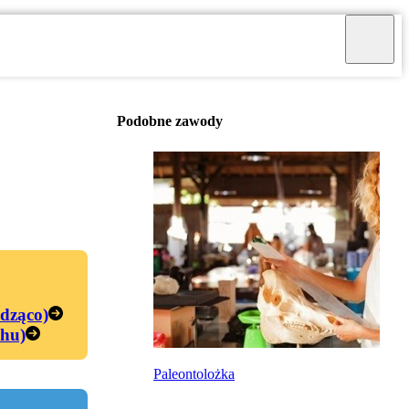
Podobne zawody
edząco)
chu)
Paleontolożka