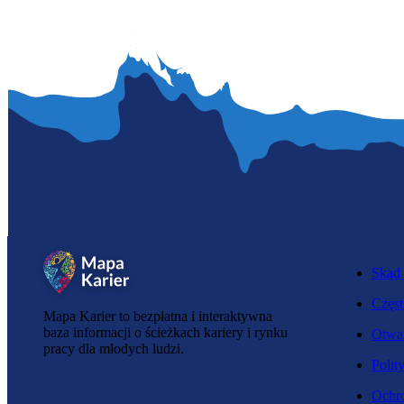
Skąd 
Częst
Mapa Karier to bezpłatna i interaktywna
baza informacji o ścieżkach kariery i rynku
Otwar
pracy dla młodych ludzi.
Polit
Ochro