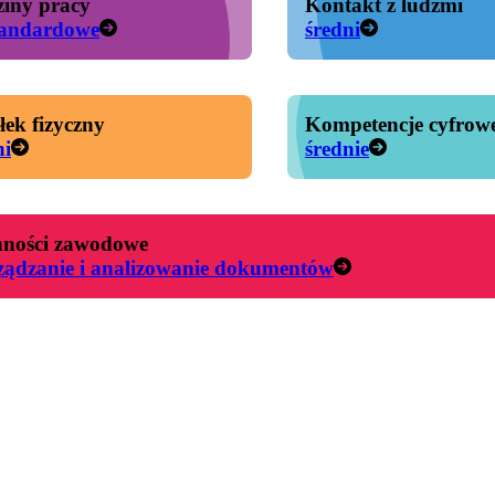
iny pracy
Kontakt z ludźmi
tandardowe
średni
łek fizyczny
Kompetencje cyfrow
ni
średnie
ności zawodowe
ządzanie i analizowanie dokumentów