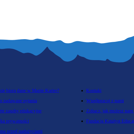
się biorą dane w Mapie Karier?
Kontakt
o zadawane pytania
Współpracuj z nami
te zasoby edukacyjne
Zobacz, jak możesz nam
yka prywatności
Fundacja Katalyst Educa
na przed nadużyciami