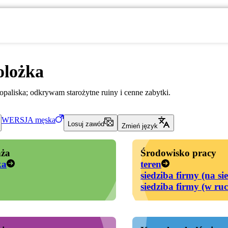
olożka
aliska; odkrywam starożytne ruiny i cenne zabytki.
WERSJA
męska
Losuj zawód
Zmień język
ża
Środowisko pracy
ka
teren
siedziba firmy (na si
siedziba firmy (w ru