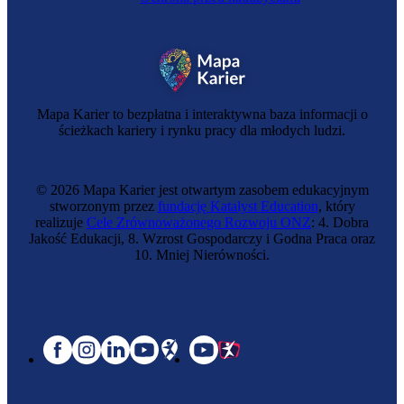
Mapa Karier to bezpłatna i interaktywna baza informacji o
ścieżkach kariery i rynku pracy dla młodych ludzi.
© 2026 Mapa Karier jest otwartym zasobem edukacyjnym
stworzonym przez
fundację Katalyst Education
, który
realizuje
Cele Zrównoważonego Rozwoju ONZ
: 4. Dobra
Jakość Edukacji, 8. Wzrost Gospodarczy i Godna Praca oraz
10. Mniej Nierówności.