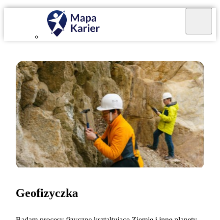
Geofizyczka
Badam procesy fizyczne kształtujące Ziemię i inne planety.