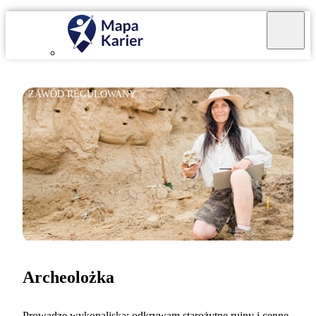
ZAWÓD REGULOWANY
Archeolożka
Prowadzę wykopaliska; odkrywam starożytne ruiny i cenne