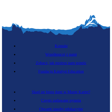
Kontakt
Współpracuj z nami
Zobacz, jak możesz nam pomóc
Fundacja Katalyst Education
Skąd się biorą dane w Mapie Karier?
Często zadawane pytania
Otwarte zasoby edukacyjne