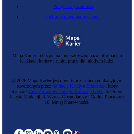
Polityka prywatności
Ochrona przed nadużyciami
Mapa Karier to bezpłatna i interaktywna baza informacji o
ścieżkach kariery i rynku pracy dla młodych ludzi.
© 2026 Mapa Karier jest otwartym zasobem edukacyjnym
stworzonym przez
fundację Katalyst Education
, który
realizuje
Cele Zrównoważonego Rozwoju ONZ
: 4. Dobra
Jakość Edukacji, 8. Wzrost Gospodarczy i Godna Praca oraz
10. Mniej Nierówności.