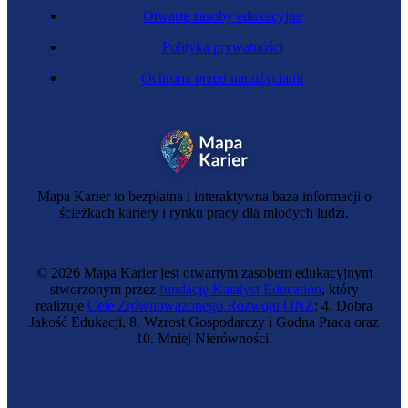
Otwarte zasoby edukacyjne
Polityka prywatności
Ochrona przed nadużyciami
Zawód regulowany
Endokrynolożka
Mapa Karier to bezpłatna i interaktywna baza informacji o
ścieżkach kariery i rynku pracy dla młodych ludzi.
© 2026 Mapa Karier jest otwartym zasobem edukacyjnym
stworzonym przez
fundację Katalyst Education
, który
realizuje
Cele Zrównoważonego Rozwoju ONZ
: 4. Dobra
Jakość Edukacji, 8. Wzrost Gospodarczy i Godna Praca oraz
10. Mniej Nierówności.