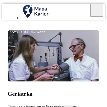
ZAWÓD REGULOWANY
Geriatrka
Zajmuję się leczeniem osób w podeszłym wieku.