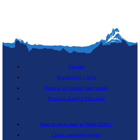
Specjalistka kontroli epidemiologicznej
Kontakt
Współpracuj z nami
Zobacz, jak możesz nam pomóc
Nowy
Zawód regulowany
Fundacja Katalyst Education
Gastroenterolożka
Skąd się biorą dane w Mapie Karier?
Często zadawane pytania