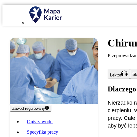
Chiru
Przeprowadzam 
Sk
Lektor
Dlaczego
Nierzadko ra
Zawód regulowany
cierpieniu,
pracy. Całe
Opis zawodu
aby być leps
Specyfika pracy