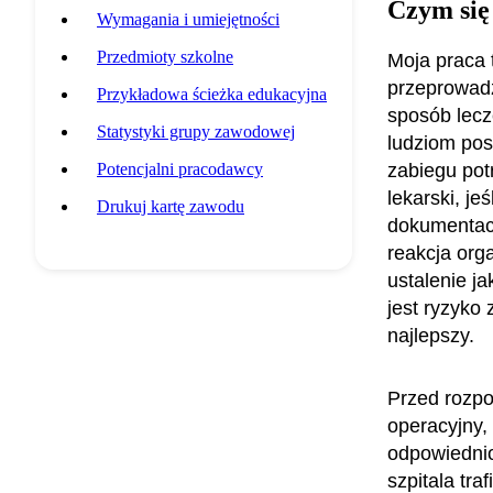
Czym się
Wymagania i umiejętności
Przedmioty szkolne
Moja praca t
przeprowadz
Przykładowa ścieżka edukacyjna
sposób lecz
Statystyki grupy zawodowej
ludziom pos
Potencjalni pracodawcy
zabiegu pot
lekarski, je
Drukuj kartę zawodu
dokumentacj
reakcja org
ustalenie j
jest ryzyko
najlepszy.
Przed rozpo
operacyjny,
odpowiednio
szpitala tra