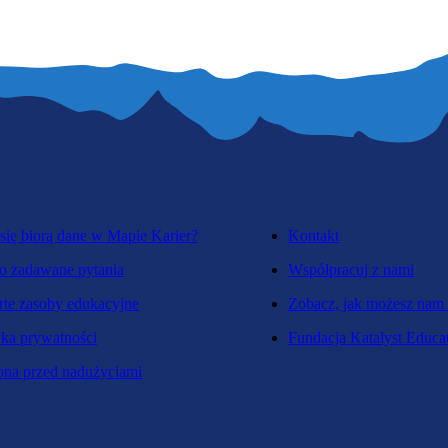
się biorą dane w Mapie Karier?
Kontakt
o zadawane pytania
Współpracuj z nami
te zasoby edukacyjne
Zobacz, jak możesz nam
yka prywatności
Fundacja Katalyst Educa
na przed nadużyciami