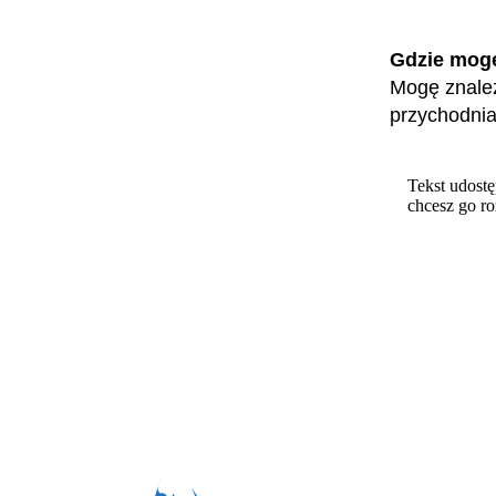
Gdzie mog
Mogę znaleź
przychodni
Tekst udostę
chcesz go r