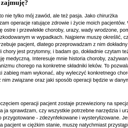
 zajmuję?
o nie tylko mój zawód, ale też pasja. Jako chirurżka
am operacje ratujące zdrowie i życie moich pacjentów.
ę ostre i przewlekłe choroby, urazy, wady wrodzone, p
zkodowanym w wypadkach. Najpierw muszę określić, czy
rzebuje pacjent, dlatego przeprowadzam z nim dokładn
śli chory jest przytomny, i badam go, dokładnie czytam te
ę medyczną. Interesuje mnie historia choroby, zażywan
anizmu chorego na konkretne składniki leków. To pozwal
aki zabieg mam wykonać, aby wyleczyć konkretnego chore
 z nim związane oraz jaki sposób operacji będzie w dan
częciem operacji pacjent zostaje przewieziony na specja
 a ja sprawdzam, czy wszystkie potrzebne narzędzia i u
 przygotowane - zdezynfekowane i wysterylizowane. Jeś
fia pacjent w ciężkim stanie, muszę natychmiast przystąp