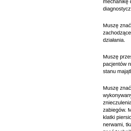
mechanikę o
diagnostycz
Muszę znać 
zachodzące 
działania.
Muszę przes
pacjentów ni
stanu mająt
Muszę znać 
wykonywanyc
znieczuleni
zabiegów. M
klatki pier
nerwami, tk