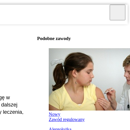
Podobne zawody
lgę w
 dalszej
 leczenia,
Nowy
Zawód regulowany
Alergolożka