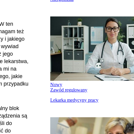
 W ten
omagam też
 i jakiego
y wywiad
ż jego
e lekarstwa,
a mi na
go, jakie
ym przypadku
Nowy
Zawód regulowany
Lekarka medycyny pracy
lny blok
rządzenia są
li do
ić do