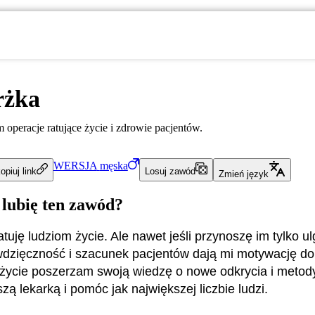
rżka
operacje ratujące życie i zdrowie pacjentów.
WERSJA
męska
opiuj link
Losuj zawód
Zmień język
 lubię ten zawód?
tuję ludziom życie. Ale nawet jeśli przynoszę im tylko u
 wdzięczność i szacunek pacjentów dają mi motywację do
 życie poszerzam swoją wiedzę o nowe odkrycia i metody
zą lekarką i pomóc jak największej liczbie ludzi.