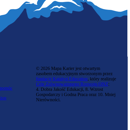
© 2026 Mapa Karier jest otwartym
zasobem edukacyjnym stworzonym przez
fundację Katalyst Education
, który realizuje
Cele Zrównoważonego Rozwoju ONZ
:
 pomóc
4. Dobra Jakość Edukacji, 8. Wzrost
Gospodarczy i Godna Praca oraz 10. Mniej
tion
Nierówności.