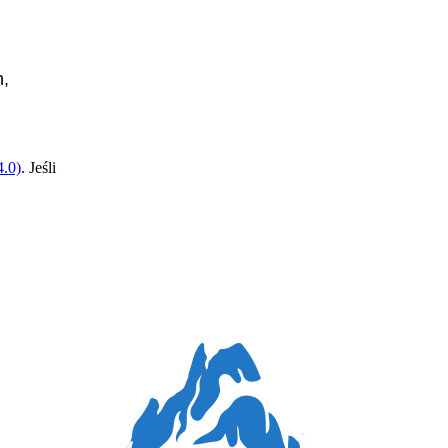
h,
.0)
. Jeśli