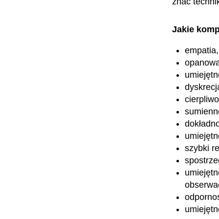
znać techni
Jakie komp
empatia,
opanowa
umiejętn
dyskrecj
cierpliw
sumienn
dokładn
umiejętn
szybki re
spostrz
umiejęt
obserwac
odpornoś
umiejętn