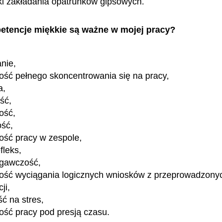
ki zakładania opatrunków gipsowych.
etencje miękkie są ważne w mojej pracy?
nie,
ość pełnego skoncentrowania się na pracy,
a,
ość,
ość,
ość,
ość pracy w zespole,
fleks,
egawczość,
ność wyciągania logicznych wniosków z przeprowadzony
ji,
ć na stres,
ość pracy pod presją czasu.