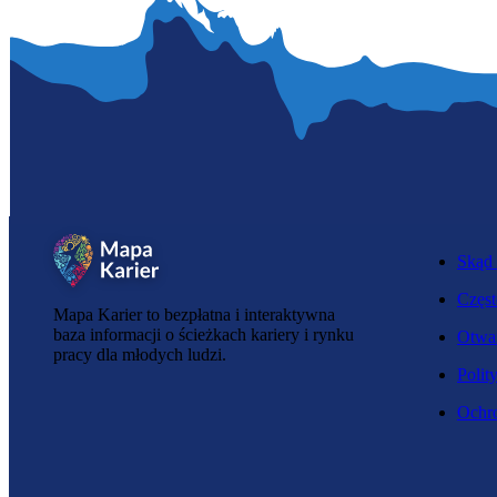
Skąd 
Częst
Mapa Karier to bezpłatna i interaktywna
baza informacji o ścieżkach kariery i rynku
Otwar
pracy dla młodych ludzi.
Polit
Ochro