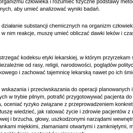
rganizmu człowieka i rozumieć fizyczne podstawy meto
nych, aby umieć analizować wyniki badań.
działanie substancji chemicznych na organizm człowiek
w nim reakcje, muszę umieć obliczać dawki leków i cza
trzegać kodeksu etyki lekarskiej, w którym przyrzekam s
ezależnie od rasy, religii, narodowości, poglądów polity
kowego i zachować tajemnicę lekarską nawet po ich śmi
wskazania i przeciwskazania do operacji planowanych i
h w trybie pilnym, potrafić przygotowywać pacjenta do o
a, oceniać ryzyko związane z przeprowadzeniem konkre
uszę wiedzieć, jak ratować życie i zdrowie pacjentów z
siowej i brzucha, głowy, uszkodzonymi narządami wewnęt
ankami miękkimi, złamaniami otwartymi i zamkniętymi, 