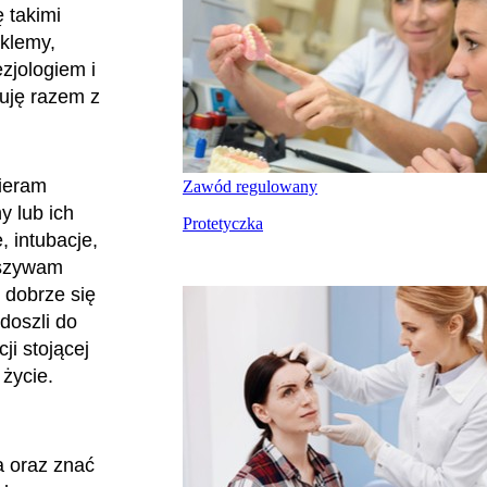
ę takimi
 klemy,
ezjologiem i
uję razem z
bieram
Zawód regulowany
y lub ich
Protetyczka
, intubacje,
zszywam
 dobrze się
 doszli do
i stojącej
 życie.
a oraz znać