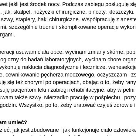
wet jeśli jest środek nocy. Podczas zabiegu posługuję si
 jak: skalpel, nożyczki chirurgiczne, pincety, kleszczyki,
, szwy, staplery, haki chirurgiczne. Współpracuję z anest
ami, szczególnie trudne i skomplikowane operacje wykon
urgami.
peracji usuwam ciała obce, wycinam zmiany skórne, po
ologiczny do badań laboratoryjnych, wycinam chore organ
wykonuję nakłucia diagnostyczne i lecznicze, wenesekcje
ie, cewnikowanie pęcherza moczowego, oczyszczam i 
ję się też chorymi po operacjach, dbając o to, żeby rany
isuję pacjentom leki i zabiegi rehabilitacyjne, aby w pełni
uwam także szwy. Nierzadko pracuję w pośpiechu i pozycj
 godzin. Wszystko, po to, żeby uratować czyjeś zdrowie i
am umieć?
ieć, jak jest zbudowane i jak funkcjonuje ciało człowiek