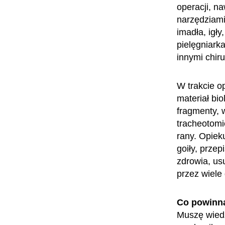
operacji, na
narzędziami,
imadła, igły
pielęgniark
innymi chir
W trakcie o
materiał bi
fragmenty, 
tracheotom
rany. Opieku
goiły, przep
zdrowia, us
przez wiele
Co powinn
Muszę wiedz