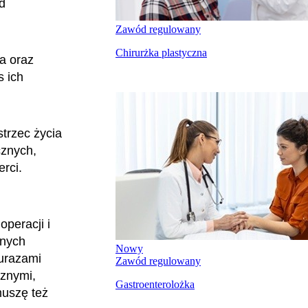
d
Zawód regulowany
Chirurżka plastyczna
a oraz
s ich
trzec życia
cznych,
erci.
peracji i
tnych
Nowy
 urazami
Zawód regulowany
rznymi,
Gastroenterolożka
muszę też