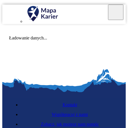
Mapa Karier v 4.0.0
Ładowanie danych...
Kontakt
Współpracuj z nami
Zobacz, jak możesz nam pomóc