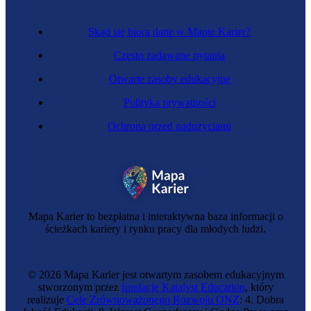
Skąd się biorą dane w Mapie Karier?
Często zadawane pytania
Otwarte zasoby edukacyjne
Polityka prywatności
Ochrona przed nadużyciami
Mapa Karier to bezpłatna i interaktywna baza informacji o
ścieżkach kariery i rynku pracy dla młodych ludzi.
© 2026 Mapa Karier jest otwartym zasobem edukacyjnym
stworzonym przez
fundację Katalyst Education
, który
realizuje
Cele Zrównoważonego Rozwoju ONZ
: 4. Dobra