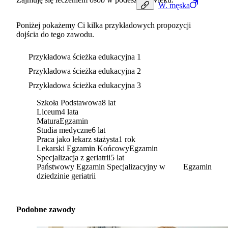
W.
męska
Poniżej pokażemy Ci kilka przykładowych propozycji
dojścia do tego zawodu.
Przykładowa ścieżka edukacyjna 1
Przykładowa ścieżka edukacyjna 2
Przykładowa ścieżka edukacyjna 3
Szkoła Podstawowa
8 lat
Liceum
4 lata
Matura
Egzamin
Studia medyczne
6 lat
Praca jako lekarz stażysta
1 rok
Lekarski Egzamin Końcowy
Egzamin
Specjalizacja z geriatrii
5 lat
Państwowy Egzamin Specjalizacyjny w
Egzamin
dziedzinie geriatrii
Podobne zawody