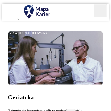
ZAWÓD REGULOWANY
Geriatrka
Zajmuję się leczeniem osób w podeszłym wieku.