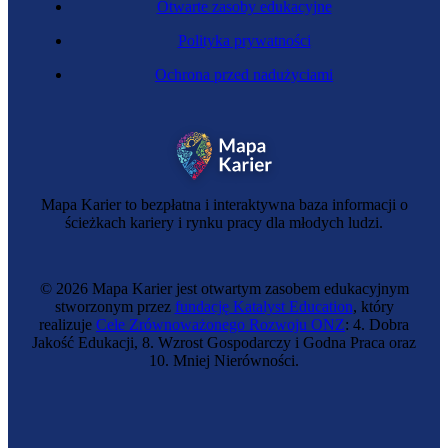
Otwarte zasoby edukacyjne
Polityka prywatności
Ochrona przed nadużyciami
Zawód regulowany
Endokrynolożka
Mapa Karier to bezpłatna i interaktywna baza informacji o
ścieżkach kariery i rynku pracy dla młodych ludzi.
© 2026 Mapa Karier jest otwartym zasobem edukacyjnym
stworzonym przez
fundację Katalyst Education
, który
realizuje
Cele Zrównoważonego Rozwoju ONZ
: 4. Dobra
Jakość Edukacji, 8. Wzrost Gospodarczy i Godna Praca oraz
10. Mniej Nierówności.