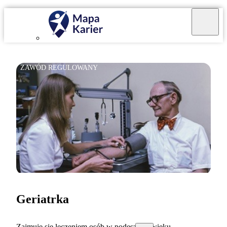
ZAWÓD REGULOWANY
Geriatrka
Zajmuję się leczeniem osób w podeszłym wieku.