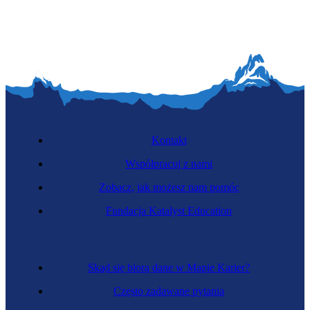
Kontakt
Współpracuj z nami
Zobacz, jak możesz nam pomóc
Nowy
Zawód regulowany
Fundacja Katalyst Education
Gastroenterolożka
Skąd się biorą dane w Mapie Karier?
Często zadawane pytania