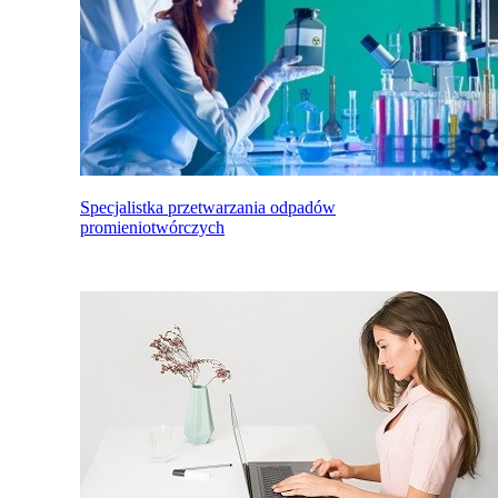
Specjalistka przetwarzania odpadów
promieniotwórczych