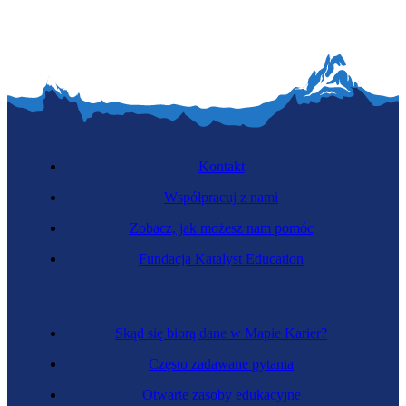
Kontakt
Współpracuj z nami
Zobacz, jak możesz nam pomóc
Fundacja Katalyst Education
Skąd się biorą dane w Mapie Karier?
Często zadawane pytania
Otwarte zasoby edukacyjne