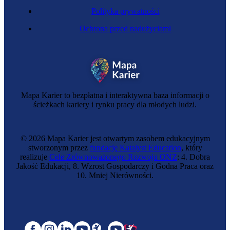
Polityka prywatności
Ochrona przed nadużyciami
Mapa Karier to bezpłatna i interaktywna baza informacji o
ścieżkach kariery i rynku pracy dla młodych ludzi.
© 2026 Mapa Karier jest otwartym zasobem edukacyjnym
stworzonym przez
fundację Katalyst Education
, który
realizuje
Cele Zrównoważonego Rozwoju ONZ
: 4. Dobra
Jakość Edukacji, 8. Wzrost Gospodarczy i Godna Praca oraz
10. Mniej Nierówności.