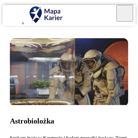
Astrobiolożka
Szukam życia w Kosmosie i badam początki życia na Ziemi.