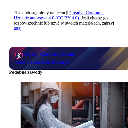
Tekst udostępniony na licencji
Creative Commons
Uznanie autorstwa 4.0 (CC BY 4.0)
. Jeśli chcesz go
rozpowszechnić lub użyć w swoich materiałach, zajrzyj
tutaj
.
Obejrzyj #ZawodowyStream:
Praca w sektorze kosmicznym
Podobne zawody