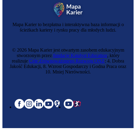
Mapa Karier to bezpłatna i interaktywna baza informacji o
ścieżkach kariery i rynku pracy dla młodych ludzi.
© 2026 Mapa Karier jest otwartym zasobem edukacyjnym
stworzonym przez
fundację Katalyst Education
, który
realizuje
Cele Zrównoważonego Rozwoju ONZ
: 4. Dobra
Jakość Edukacji, 8. Wzrost Gospodarczy i Godna Praca oraz
10. Mniej Nierówności.