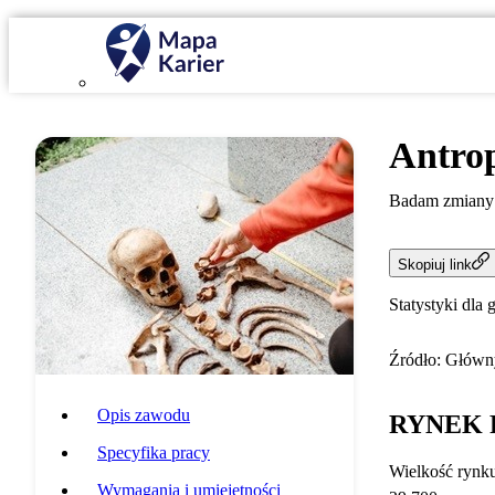
Antro
Badam zmiany z
Skopiuj link
Statystyki dla 
Źródło: Główny
Opis zawodu
RYNEK 
Specyfika pracy
Wielkość rynk
Wymagania i umiejętności