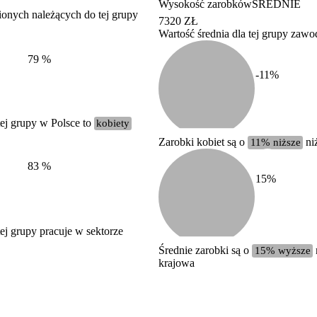
Wysokość zarobków
ŚREDNIE
ionych należących do tej grupy
7320 ZŁ
Wartość średnia dla tej grupy zaw
Struktura wynagrodzeń
według zawodów, 2022
79
%
-11
%
ej grupy w Polsce to
kobiety
Zarobki kobiet są o
11% niższe
ni
83
%
15
%
j grupy pracuje w sektorze
Średnie zarobki są o
15% wyższe
krajowa
Etykieta
Zakres wartości
b. duży
powyżej 200 tysięcy zatrudnionych