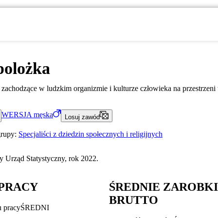
polożka
achodzące w ludzkim organizmie i kulturze człowieka na przestrzeni
WERSJA
męska
Losuj zawód
grupy:
Specjaliści z dziedzin społecznych i religijnych
 Urząd Statystyczny, rok 2022.
PRACY
ŚREDNIE ZAROBK
BRUTTO
u pracy
ŚREDNI