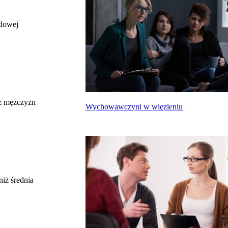
odowej
całkowite wynagrodzenie
miesięczne brutto nie dla tego zawodu, lecz
uśrednione dla wszystkich zawodów z grupy,
do której należy ten zawód według Głównego
Urzędu Statystycznego
Struktura wynagrodzeń
według zawodów, 2022
ż mężczyzn
Wychowawczyni w więzieniu
Etykieta
Zakres wartości
b. małe
poniżej 4500 zł
małe
4500 zł – 5999 zł
średnie
6000 zł – 7499 zł
duże
7500 zł – 8999 zł
niż średnia
b. duże
9000 zł i więcej