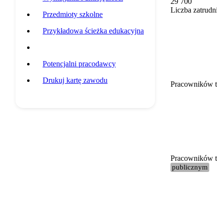
29 700
Liczba zatrudn
Przedmioty szkolne
Przykładowa ścieżka edukacyjna
Statystyki grupy zawodowej
Potencjalni pracodawcy
Drukuj kartę zawodu
Pracowników t
Pracowników te
publicznym