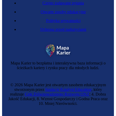
Często zadawane pytania
Otwarte zasoby edukacyjne
Polityka prywatności
Ochrona przed nadużyciami
Mapa Karier to bezpłatna i interaktywna baza informacji o
ścieżkach kariery i rynku pracy dla młodych ludzi.
© 2026 Mapa Karier jest otwartym zasobem edukacyjnym
stworzonym przez
fundację Katalyst Education
, który
realizuje
Cele Zrównoważonego Rozwoju ONZ
: 4. Dobra
Jakość Edukacji, 8. Wzrost Gospodarczy i Godna Praca oraz
10. Mniej Nierówności.