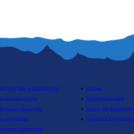
się biorą dane w Mapie Karier?
Kontakt
o zadawane pytania
Współpracuj z nami
te zasoby edukacyjne
Zobacz, jak możesz nam
yka prywatności
Fundacja Katalyst Educa
na przed nadużyciami