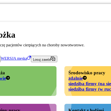
ożka
eczę pacjentów cierpiących na choroby nowotworowe.
WERSJA
męska
Losuj zawód
ża
Środowisko pracy
wie
zdalnie
siedziba firmy (na si
siedziba firmy (w ru
iny pracy
Kontakt z ludźmi