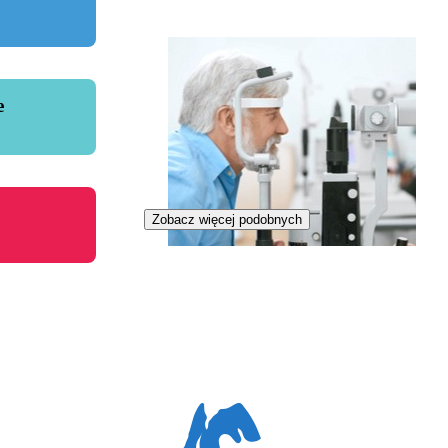
e
Zobacz więcej podobnych
Zawód regulowany
Okulistka