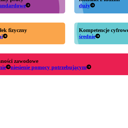
tandardowe
duży
łek fizyczny
Kompetencje cyfrow
ni
średnie
ności zawodowe
nie
niesienie pomocy potrzebującym