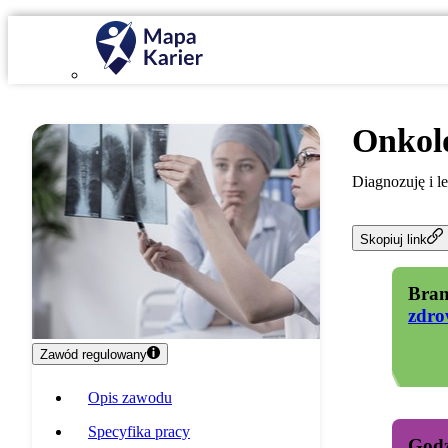
Onkol
Diagnozuję i l
Skopiuj link
Bran
zdro
Zawód regulowany
Opis zawodu
Specyfika pracy
Godz