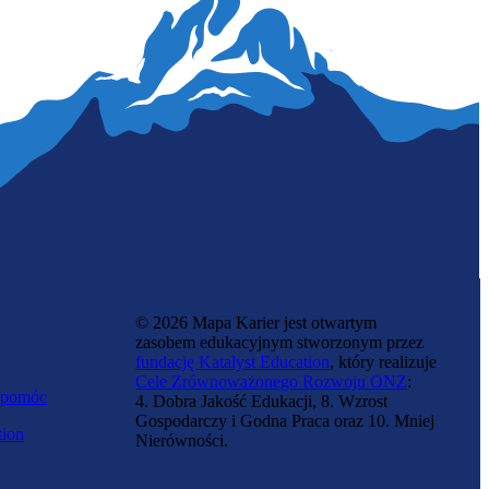
Zawód regulowany
Lekarka medycyny rodzinnej
© 2026 Mapa Karier jest otwartym
zasobem edukacyjnym stworzonym przez
fundację Katalyst Education
, który realizuje
Cele Zrównoważonego Rozwoju ONZ
:
 pomóc
4. Dobra Jakość Edukacji, 8. Wzrost
Gospodarczy i Godna Praca oraz 10. Mniej
tion
Nierówności.