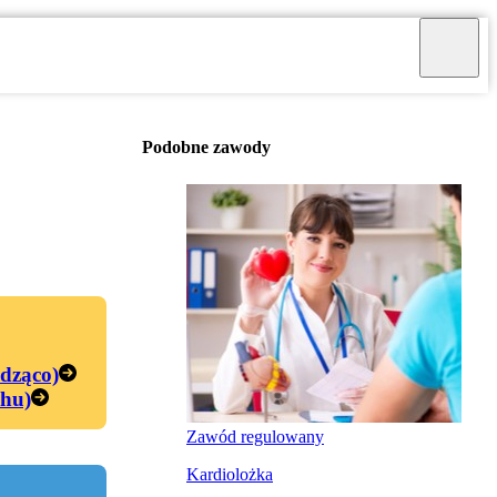
Podobne zawody
edząco)
chu)
Zawód regulowany
Kardiolożka