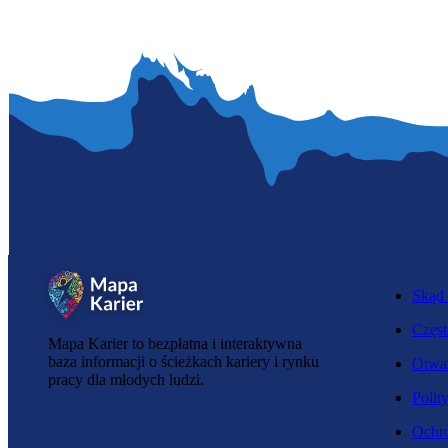
Skąd 
Częst
Mapa Karier to bezpłatna i interaktywna
baza informacji o ścieżkach kariery i rynku
Otwar
pracy dla młodych ludzi.
Polit
Ochro