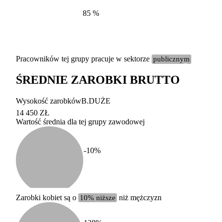
85
%
Pracowników tej grupy pracuje w sektorze
publicznym
ŚREDNIE ZAROBKI BRUTTO
Etykieta
Zakres wart
Wysokość zarobków
B.DUŻE
b. duży
powyżej 200 tysięcy za
14 450 ZŁ
Wartość średnia dla tej grupy zawodowej
duży
100-200 tysięcy zatrud
średni
20-100 tysięcy zatrudn
mały
5-20 tysięcy zatrudnion
c
-10
%
miesięczne 
b. mały
poniżej 5 tysięcy zatru
uśrednione
do której 
Urzędu Sta
Zarobki kobiet są o
10% niższe
niż mężczyzn
według zaw