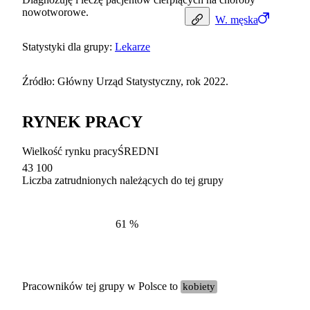
nowotworowe.
W.
męska
Statystyki dla grupy:
Lekarze
Źródło: Główny Urząd Statystyczny, rok 2022.
RYNEK PRACY
Wielkość rynku pracy
ŚREDNI
43 100
Liczba zatrudnionych należących do tej grupy
Struktur
według zawodów, 2022
61
%
Pracowników tej grupy w Polsce to
kobiety