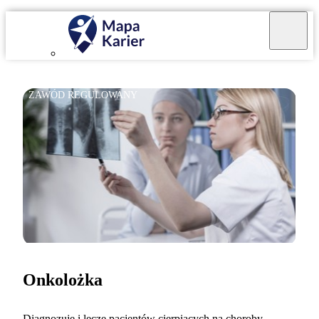
ZAWÓD REGULOWANY
Onkolożka
Diagnozuję i leczę pacjentów cierpiących na choroby