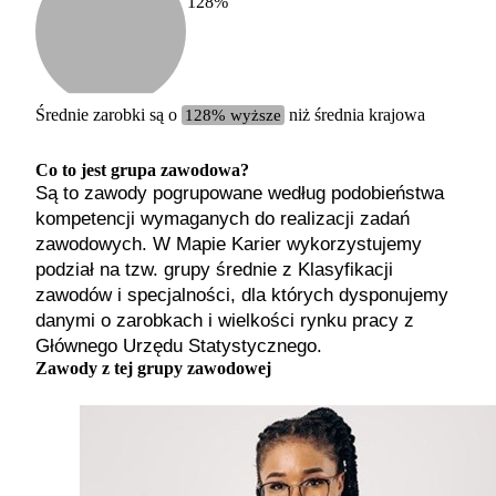
128
%
Etykiet
b. małe
małe
średnie
Średnie zarobki są o
128% wyższe
niż średnia krajowa
duże
b. duże
Co to jest grupa zawodowa?
Są to zawody pogrupowane według podobieństwa
kompetencji wymaganych do realizacji zadań
zawodowych. W Mapie Karier wykorzystujemy
podział na tzw. grupy średnie z Klasyfikacji
zawodów i specjalności, dla których dysponujemy
danymi o zarobkach i wielkości rynku pracy z
Głównego Urzędu Statystycznego.
Zawody z tej grupy zawodowej