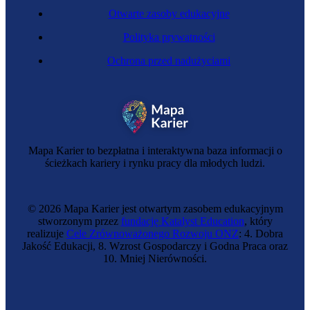
Otwarte zasoby edukacyjne
Polityka prywatności
Ochrona przed nadużyciami
Mapa Karier to bezpłatna i interaktywna baza informacji o
ścieżkach kariery i rynku pracy dla młodych ludzi.
© 2026 Mapa Karier jest otwartym zasobem edukacyjnym
stworzonym przez
fundację Katalyst Education
, który
realizuje
Cele Zrównoważonego Rozwoju ONZ
: 4. Dobra
Jakość Edukacji, 8. Wzrost Gospodarczy i Godna Praca oraz
10. Mniej Nierówności.