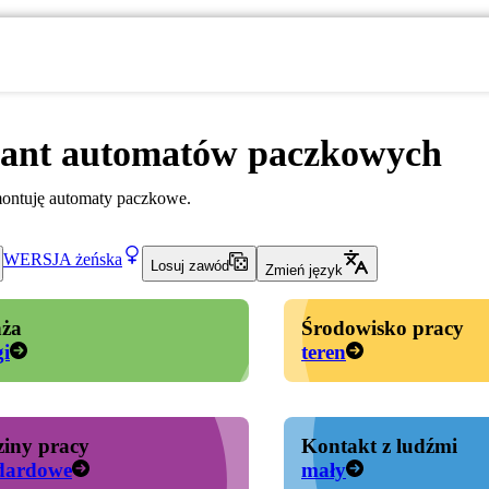
sant automatów paczkowych
ontuję automaty paczkowe.
WERSJA
żeńska
Losuj zawód
Zmień język
ża
Środowisko pracy
gi
teren
iny pracy
Kontakt z ludźmi
dardowe
mały