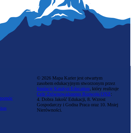
Specjalista chłodnictwa
© 2026 Mapa Karier jest otwartym
zasobem edukacyjnym stworzonym przez
fundację Katalyst Education
, który realizuje
Cele Zrównoważonego Rozwoju ONZ
:
 pomóc
4. Dobra Jakość Edukacji, 8. Wzrost
Gospodarczy i Godna Praca oraz 10. Mniej
tion
Nierówności.
Specjalista utrzymania sieci
telekomunikacyjnej