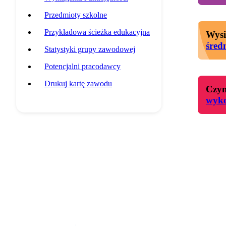
Przedmioty szkolne
Przykładowa ścieżka edukacyjna
Wysi
śred
Statystyki grupy zawodowej
Potencjalni pracodawcy
Drukuj kartę zawodu
Czyn
wyk