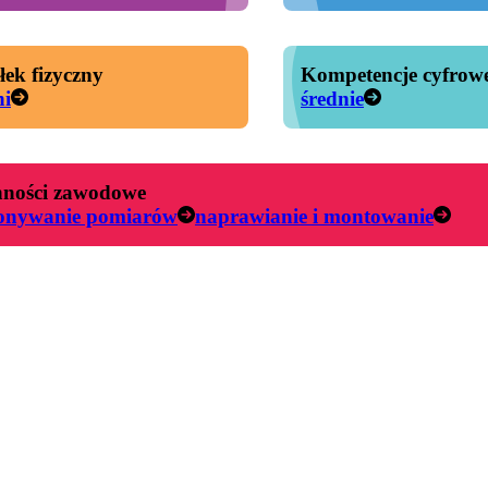
łek fizyczny
Kompetencje cyfrow
ni
średnie
ności zawodowe
onywanie pomiarów
naprawianie i montowanie