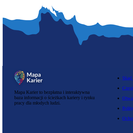
Skąd 
Częst
Mapa Karier to bezpłatna i interaktywna
baza informacji o ścieżkach kariery i rynku
Otwar
pracy dla młodych ludzi.
Polit
Ochro