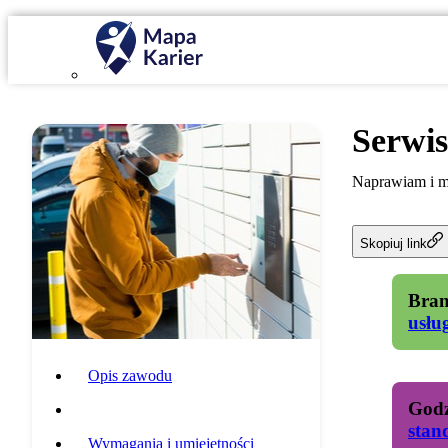
Serwi
Naprawiam i m
Skopiuj link
Bran
usłu
Opis zawodu
Godz
Specyfika pracy
stan
Wymagania i umiejętności