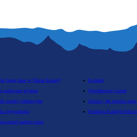
się biorą dane w Mapie Karier?
Kontakt
o zadawane pytania
Współpracuj z nami
te zasoby edukacyjne
Zobacz, jak możesz nam
yka prywatności
Fundacja Katalyst Educa
na przed nadużyciami