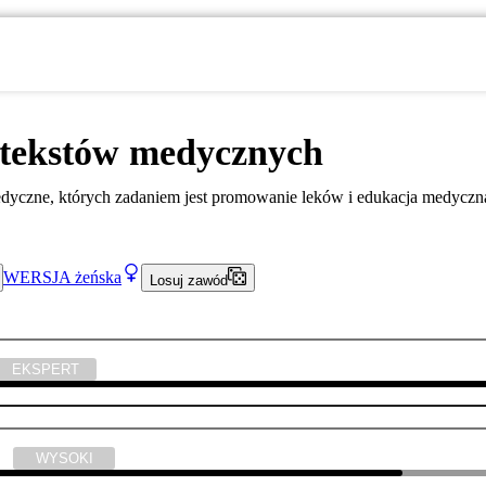
 tekstów medycznych
edyczne, których zadaniem jest promowanie leków i edukacja medyczn
WERSJA
żeńska
Losuj zawód
EKSPERT
ski
WYSOKI