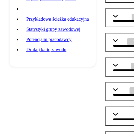
Przedmioty szkolne
biologia
Przykładowa ścieżka edukacyjna
Statystyki grupy zawodowej
Potencjalni pracodawcy
WOS
Drukuj kartę zawodu
chemia
fizyka
technika