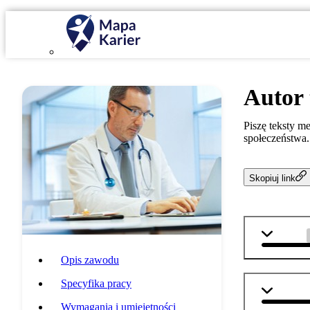
Autor
Piszę teksty m
społeczeństwa.
Skopiuj link
j. polski
Opis zawodu
Specyfika pracy
j. angiel
Wymagania i umiejętności