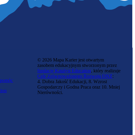
© 2026 Mapa Karier jest otwartym
zasobem edukacyjnym stworzonym przez
fundację Katalyst Education
, który realizuje
Cele Zrównoważonego Rozwoju ONZ
:
 pomóc
4. Dobra Jakość Edukacji, 8. Wzrost
Gospodarczy i Godna Praca oraz 10. Mniej
tion
Nierówności.