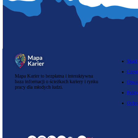
Skąd 
Częst
Mapa Karier to bezpłatna i interaktywna
baza informacji o ścieżkach kariery i rynku
Otwar
pracy dla młodych ludzi.
Polit
Ochro