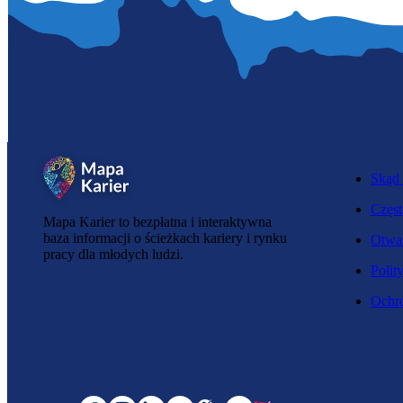
Skąd 
Częst
Mapa Karier to bezpłatna i interaktywna
baza informacji o ścieżkach kariery i rynku
Otwar
pracy dla młodych ludzi.
Polit
Ochro