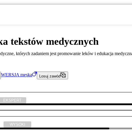
ka tekstów medycznych
edyczne, których zadaniem jest promowanie leków i edukacja medyczn
WERSJA
męska
Losuj zawód
EKSPERT
ski
WYSOKI