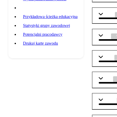
Przedmioty szkolne
biologia
Przykładowa ścieżka edukacyjna
Statystyki grupy zawodowej
Potencjalni pracodawcy
WOS
Drukuj kartę zawodu
chemia
fizyka
technika