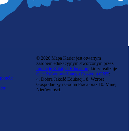
© 2026 Mapa Karier jest otwartym
zasobem edukacyjnym stworzonym przez
fundację Katalyst Education
, który realizuje
Cele Zrównoważonego Rozwoju ONZ
:
 pomóc
4. Dobra Jakość Edukacji, 8. Wzrost
Gospodarczy i Godna Praca oraz 10. Mniej
tion
Nierówności.