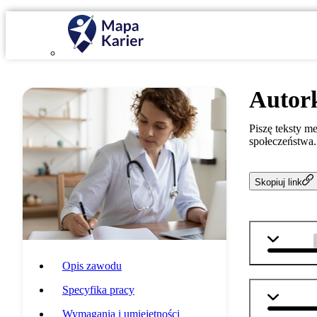
Autor
Piszę teksty m
społeczeństwa.
Skopiuj link
j. polski
Opis zawodu
Specyfika pracy
j. angiel
Wymagania i umiejętności