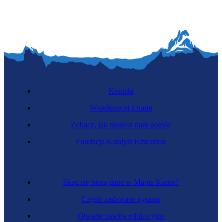
Kontakt
Współpracuj z nami
Zobacz, jak możesz nam pomóc
Fundacja Katalyst Education
Skąd się biorą dane w Mapie Karier?
Często zadawane pytania
Otwarte zasoby edukacyjne