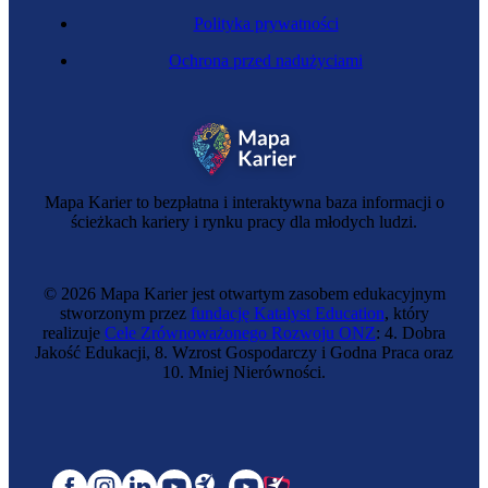
Polityka prywatności
Ochrona przed nadużyciami
Mapa Karier to bezpłatna i interaktywna baza informacji o
ścieżkach kariery i rynku pracy dla młodych ludzi.
© 2026 Mapa Karier jest otwartym zasobem edukacyjnym
stworzonym przez
fundację Katalyst Education
, który
realizuje
Cele Zrównoważonego Rozwoju ONZ
: 4. Dobra
Jakość Edukacji, 8. Wzrost Gospodarczy i Godna Praca oraz
10. Mniej Nierówności.