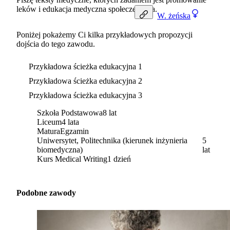
leków i edukacja medyczna społeczeństwa.
W.
żeńska
Poniżej pokażemy Ci kilka przykładowych propozycji
dojścia do tego zawodu.
Przykładowa ścieżka edukacyjna 1
Przykładowa ścieżka edukacyjna 2
Przykładowa ścieżka edukacyjna 3
Szkoła Podstawowa
8 lat
Liceum
4 lata
Matura
Egzamin
Uniwersytet, Politechnika (kierunek inżynieria
5
biomedyczna)
lat
Kurs Medical Writing
1 dzień
Podobne zawody