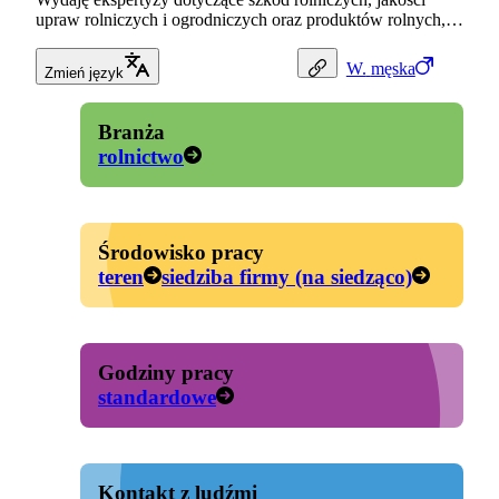
upraw rolniczych i ogrodniczych oraz produktów rolnych,…
W.
męska
Zmień język
Branża
rolnictwo
Środowisko pracy
teren
siedziba firmy (na siedząco)
Godziny pracy
standardowe
Kontakt z ludźmi