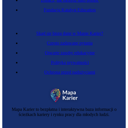
Zobacz, jak możesz nam pomóc
Specjalistka do spraw konsultingu
Fundacja Katalyst Education
Skąd się biorą dane w Mapie Karier?
Często zadawane pytania
Otwarte zasoby edukacyjne
Polityka prywatności
Ochrona przed nadużyciami
Inżynierka systemów biotechnicznych
Mapa Karier to bezpłatna i interaktywna baza informacji o
ścieżkach kariery i rynku pracy dla młodych ludzi.