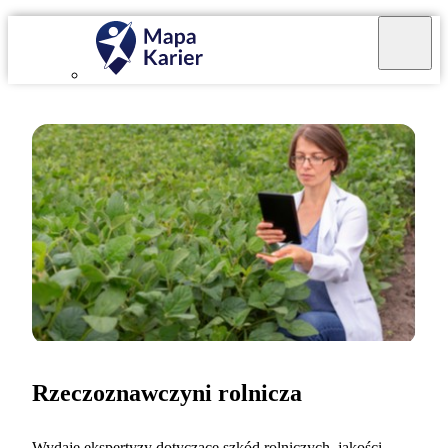
Rzeczoznawczyni rolnicza
Wydaję ekspertyzy dotyczące szkód rolniczych, jakości